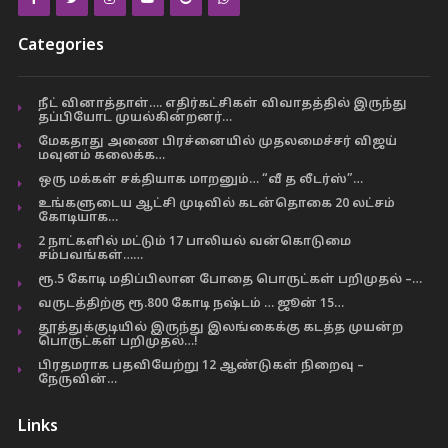
Categories
நீட் வினாத்தாள்…. எதிர்கட்சிகள் விவாதத்தில் இருந்து
தப்பியோட முயல்கின்றனர்…
மேகதாது அணை பிரச்னையில் முதலமைச்சர் விஜய்
மவுனம் கலைக்க…
ஒரு மக்கள் சக்தியாக மாறனும்… “வீ த லீடர்ஸ்”…
உங்களுடைய ஆட்சி முடிவில் கடன்தொகை 20 லட்சம்
கோடியாக…
2 நாட்களில் மட்டும் 17 பாலியல் வன்கொடுமை
சம்பவங்கள்……
ரூ.5 கோடி மதிப்பிலான போதை பொருட்கள் பறிமுதல் –…
வருடத்திற்கு ரூ.800 கோடி நஷ்டம் … ஜூன் 15…
தூத்துக்குடியில் இருந்து இலங்கைக்கு கடத்த முயன்ற
பொருட்கள் பறிமுதல்…!
பிரதமராக பதவியேற்று 12 ஆண்டுகள் நிறைவு –
நேருவின்…
Links