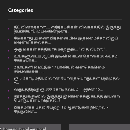
Categories
நீட் வினாத்தாள்…. எதிர்கட்சிகள் விவாதத்தில் இருந்து
தப்பியோட முயல்கின்றனர்…
மேகதாது அணை பிரச்னையில் முதலமைச்சர் விஜய்
மவுனம் கலைக்க…
ஒரு மக்கள் சக்தியாக மாறனும்… “வீ த லீடர்ஸ்”…
உங்களுடைய ஆட்சி முடிவில் கடன்தொகை 20 லட்சம்
கோடியாக…
2 நாட்களில் மட்டும் 17 பாலியல் வன்கொடுமை
சம்பவங்கள்……
ரூ.5 கோடி மதிப்பிலான போதை பொருட்கள் பறிமுதல்
–…
வருடத்திற்கு ரூ.800 கோடி நஷ்டம் … ஜூன் 15…
தூத்துக்குடியில் இருந்து இலங்கைக்கு கடத்த முயன்ற
பொருட்கள் பறிமுதல்…!
பிரதமராக பதவியேற்று 12 ஆண்டுகள் நிறைவு –
நேருவின்…