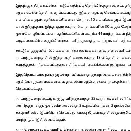
இதற்கு எதிர்க்கட்சிகள் கடும் எதிர்ப்பு தெரிவித்ததால், சட்ட
ஆகஸ்ட் 8-ம் தேதி அனுப்பப்பட்டது. இதை ஆய்வு செய்யும் கூட்ட
எம்.பி.க்களும், எதிர்க்கட்சிகளை சேர்ந்த 10 எம்.பி.க்களும
பால் இருந்தார். இந்த குழு கடந்த 6 மாதங்களில் 30-க்கும் 
முன்மொழியப்பட்டன. எதிர்க்கட்சிகள் கூறிய 44 மாற்றங்கள் நிர
அடிப்படையில் உறுப்பினர்கள் பரிந்துரைத்த மாற்றங்கள் ஏற்கப
கூட்டுக் குழுவின் 655 பக்க அறிக்கை மக்களவை தலைவரிடம் 
நாடாளுமன்றத்தில் இந்த அறிக்கை கடந்த 13-ம் தேதி தாக்கல் 
கருத்துகள் நீக்கப்பட்டதாக எதிர்க்கட்சி எம்.பி.க்கள் குற்றம்சாட்
இதுதொடர்பாக நாடாளுமன்ற விவகாரத் துறை அமைச்சர் கிரிண் ரிஜ
ஆகியோருடன் மக்களவை தலைவர் ஆலோசனை நடத்தினார். இதில்
செய்யப்பட்டது.
நாடாளுமன்ற கூட்டுக் குழு பரிந்துரைத்த 23 மாற்றங்களில் 1
அளித்துள்ளது. முஸ்லிம் அல்லாத 2 உறுப்பினர்கள், 2 முஸ்லிம
கவுன்சிலில் இடம்பெற செய்வது, வக்பு தீர்ப்பாயத்தில் முஸ்
மாற்றமும் இதில் அடங்கும்.
ஒரு சொத்து வக்பு வாரிய சொத்தா அல்லது அரசு நிலமா என்ப