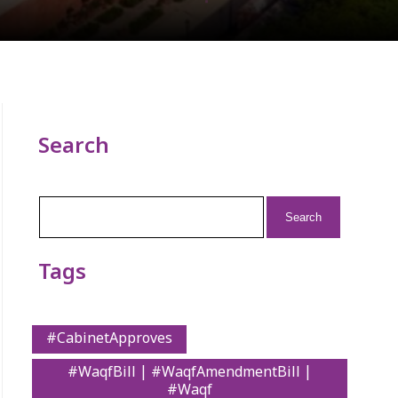
Search
Search
for:
Tags
#CabinetApproves
#WaqfBill | #WaqfAmendmentBill |
#Waqf