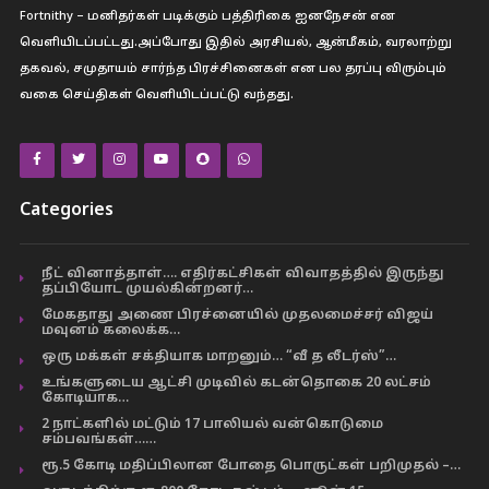
Fortnithy – மனிதர்கள் படிக்கும் பத்திரிகை ஐனநேசன் என
வெளியிடப்பட்டது.அப்போது இதில் அரசியல், ஆன்மீகம், வரலாற்று
தகவல், சமுதாயம் சார்ந்த பிரச்சினைகள் என பல தரப்பு விரும்பும்
வகை செய்திகள் வெளியிடப்பட்டு வந்தது.
Categories
நீட் வினாத்தாள்…. எதிர்கட்சிகள் விவாதத்தில் இருந்து
தப்பியோட முயல்கின்றனர்…
மேகதாது அணை பிரச்னையில் முதலமைச்சர் விஜய்
மவுனம் கலைக்க…
ஒரு மக்கள் சக்தியாக மாறனும்… “வீ த லீடர்ஸ்”…
உங்களுடைய ஆட்சி முடிவில் கடன்தொகை 20 லட்சம்
கோடியாக…
2 நாட்களில் மட்டும் 17 பாலியல் வன்கொடுமை
சம்பவங்கள்……
ரூ.5 கோடி மதிப்பிலான போதை பொருட்கள் பறிமுதல் –…