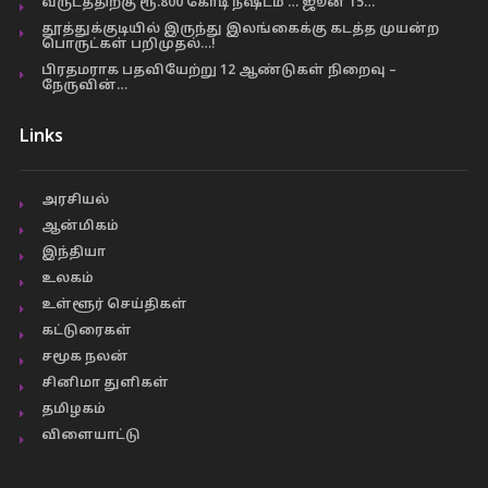
வருடத்திற்கு ரூ.800 கோடி நஷ்டம் … ஜூன் 15…
தூத்துக்குடியில் இருந்து இலங்கைக்கு கடத்த முயன்ற
பொருட்கள் பறிமுதல்…!
பிரதமராக பதவியேற்று 12 ஆண்டுகள் நிறைவு –
நேருவின்…
Links
அரசியல்
ஆன்மிகம்
இந்தியா
உலகம்
உள்ளூர் செய்திகள்
கட்டுரைகள்
சமூக நலன்
சினிமா துளிகள்
தமிழகம்
விளையாட்டு