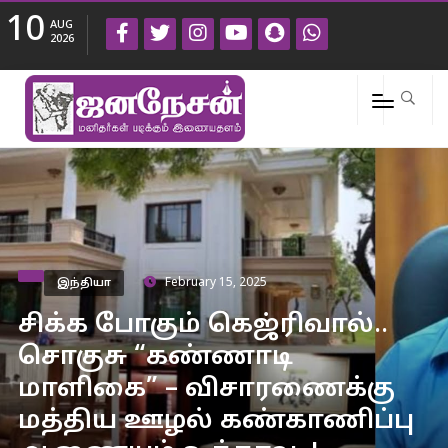
10
AUG
2026
இந்தியா
February 15, 2025
சிக்க போகும் கெஜ்ரிவால்..
சொகுசு “கண்ணாடி
மாளிகை” – விசாரணைக்கு
மத்திய ஊழல் கண்காணிப்பு