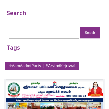
Search
Search
for:
Tags
#AamAadmiParty | #ArvindKejriwal