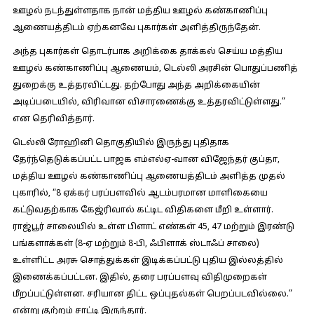
ஊழல் நடந்துள்ளதாக நான் மத்திய ஊழல் கண்காணிப்பு
ஆணையத்திடம் ஏற்கனவே புகார்கள் அளித்திருந்தேன்.
அந்த புகார்கள் தொடர்பாக அறிக்கை தாக்கல் செய்ய மத்திய
ஊழல் கண்காணிப்பு ஆணையம், டெல்லி அரசின் பொதுப்பணித்
துறைக்கு உத்தரவிட்டது. தற்போது அந்த அறிக்கையின்
அடிப்படையில், விரிவான விசாரணைக்கு உத்தரவிட்டுள்ளது.”
என தெரிவித்தார்.
டெல்லி ரோஹினி தொகுதியில் இருந்து புதிதாக
தேர்ந்தெடுக்கப்பட்ட பாஜக எம்எல்ஏ-வான விஜேந்தர் குப்தா,
மத்திய ஊழல் கண்காணிப்பு ஆணையத்திடம் அளித்த முதல்
புகாரில், “8 ஏக்கர் பரப்பளவில் ஆடம்பரமான மாளிகையை
கட்டுவதற்காக கேஜ்ரிவால் கட்டிட விதிகளை மீறி உள்ளார்.
ராஜ்பூர் சாலையில் உள்ள பிளாட் எண்கள் 45, 47 மற்றும் இரண்டு
பங்களாக்கள் (8-ஏ மற்றும் 8-பி, ஃபிளாக் ஸ்டாஃப் சாலை)
உள்ளிட்ட அரசு சொத்துக்கள் இடிக்கப்பட்டு புதிய இல்லத்தில்
இணைக்கப்பட்டன. இதில், தரை பரப்பளவு விதிமுறைகள்
மீறப்பட்டுள்ளன. சரியான திட்ட ஒப்புதல்கள் பெறப்படவில்லை.”
என்று குற்றம் சாட்டி இருந்தார்.