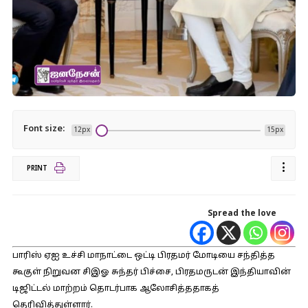
Font size:
12px
15px
PRINT
Spread the love
பாரிஸ் ஏஐ உச்சி மாநாட்டை ஒட்டி பிரதமர் மோடியை சந்தித்த
கூகுள் நிறுவன சிஇஓ
சுந்தர்
பிச்சை
, பிரதமருடன் இந்தியாவின்
டிஜிட்டல் மாற்றம் தொடர்பாக ஆலோசித்ததாகத்
தெரிவித்துள்ளார்.