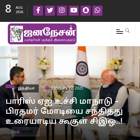
8
AUG
2026
இந்தியா
February 12, 2025
பாரிஸ் ஏஐ உச்சி மாநாடு –
பிரதமர் மோடியை சந்தித்து
உரையாடிய கூகுள் சிஇஒ..!
ADMIN