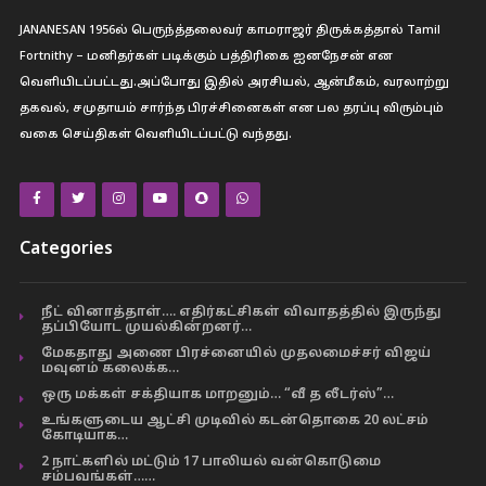
JANANESAN 1956ல் பெருந்த்தலைவர் காமராஜர் திருக்கத்தால் Tamil
Fortnithy – மனிதர்கள் படிக்கும் பத்திரிகை ஐனநேசன் என
வெளியிடப்பட்டது.அப்போது இதில் அரசியல், ஆன்மீகம், வரலாற்று
தகவல், சமுதாயம் சார்ந்த பிரச்சினைகள் என பல தரப்பு விரும்பும்
வகை செய்திகள் வெளியிடப்பட்டு வந்தது.
Categories
நீட் வினாத்தாள்…. எதிர்கட்சிகள் விவாதத்தில் இருந்து
தப்பியோட முயல்கின்றனர்…
மேகதாது அணை பிரச்னையில் முதலமைச்சர் விஜய்
மவுனம் கலைக்க…
ஒரு மக்கள் சக்தியாக மாறனும்… “வீ த லீடர்ஸ்”…
உங்களுடைய ஆட்சி முடிவில் கடன்தொகை 20 லட்சம்
கோடியாக…
2 நாட்களில் மட்டும் 17 பாலியல் வன்கொடுமை
சம்பவங்கள்……