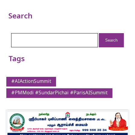
Search
Search
for:
Tags
#AIActionSummit
#PMModi #SundarPichai #ParisAISummit