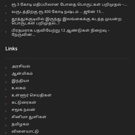
ரூ.5 கோடி மதிப்பிலான போதை பொருட்கள் பறிமுதல் –…
வருடத்திற்கு ரூ.800 கோடி நஷ்டம் … ஜூன் 15…
தூத்துக்குடியில் இருந்து இலங்கைக்கு கடத்த முயன்ற
பொருட்கள் பறிமுதல்…!
பிரதமராக பதவியேற்று 12 ஆண்டுகள் நிறைவு –
நேருவின்…
Links
அரசியல்
ஆன்மிகம்
இந்தியா
உலகம்
உள்ளூர் செய்திகள்
கட்டுரைகள்
சமூக நலன்
சினிமா துளிகள்
தமிழகம்
விளையாட்டு