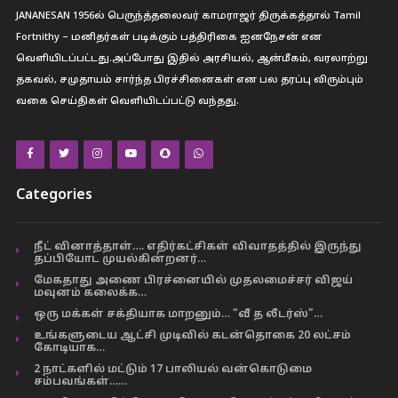
JANANESAN 1956ல் பெருந்த்தலைவர் காமராஜர் திருக்கத்தால் Tamil
Fortnithy – மனிதர்கள் படிக்கும் பத்திரிகை ஐனநேசன் என
வெளியிடப்பட்டது.அப்போது இதில் அரசியல், ஆன்மீகம், வரலாற்று
தகவல், சமுதாயம் சார்ந்த பிரச்சினைகள் என பல தரப்பு விரும்பும்
வகை செய்திகள் வெளியிடப்பட்டு வந்தது.
Categories
நீட் வினாத்தாள்…. எதிர்கட்சிகள் விவாதத்தில் இருந்து
தப்பியோட முயல்கின்றனர்…
மேகதாது அணை பிரச்னையில் முதலமைச்சர் விஜய்
மவுனம் கலைக்க…
ஒரு மக்கள் சக்தியாக மாறனும்… “வீ த லீடர்ஸ்”…
உங்களுடைய ஆட்சி முடிவில் கடன்தொகை 20 லட்சம்
கோடியாக…
2 நாட்களில் மட்டும் 17 பாலியல் வன்கொடுமை
சம்பவங்கள்……