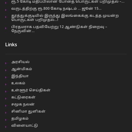
ரூ.5 கோடி மதிப்பிலான போதை பொருட்கள் பறிமுதல் –…
வருடத்திற்கு ரூ.800 கோடி நஷ்டம் … ஜூன் 15…
தூத்துக்குடியில் இருந்து இலங்கைக்கு கடத்த முயன்ற
பொருட்கள் பறிமுதல்…!
பிரதமராக பதவியேற்று 12 ஆண்டுகள் நிறைவு –
நேருவின்…
Links
அரசியல்
ஆன்மிகம்
இந்தியா
உலகம்
உள்ளூர் செய்திகள்
கட்டுரைகள்
சமூக நலன்
சினிமா துளிகள்
தமிழகம்
விளையாட்டு