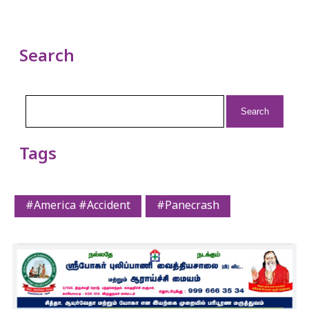
Search
Search
for:
Tags
#America #Accident
#Panecrash