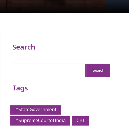
Search
Search
for:
Tags
#StateGovernment
#SupremeCourtofIndia
CBI