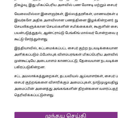
நிகழ்வு, இது மிகப்பெரிய அளவில் பண மோசடி மற்றும் சைப
வேலையில்லா இளைஞர்கள், இல்லத்தரசிகள், மாணவர்கள் மற
இவர்களே அதிக அளவிலான பணத்தினை இழக்கின்றனர். நுண்ண
செயலிகளுக்கான செயல்களின் சமிக்கைகள், கூகுளின் சை
பயன்படுத்துதல், ஆண்ட்ராய்டு பேங்கிங் மால்வர் போன்றவை குற
கூட்டு சேர்ந்துள்ளது.
இந்தியாவில், கட்டமைக்கப்பட்ட சைபர் குற்ற நடவடிக்கையான
அளிக்கப்படும் ஃபேஸ்புக் விளம்பரங்கள் மிகப்பெரிய அளவ
முன்கூட்டியே அடையாளம் காணப்பட்டு, தேவையான நடவடிக்கைக்
பகிரப்படுகின்றன.
சட்ட அமலாக்கத்துறைகள், தடயவியல் ஆய்வாளர்கள், சைபர் பாத
சைபர் குற்றங்களை விசாரிக்கும் அமைப்புகள், நாடுமுழுவதில
அமைப்பின் அனைத்து அங்கங்களின் திறன்களை வளர்ப்பதற்
தெரிவிக்கப்பட்டுள்ளது.
முந்தய செய்தி