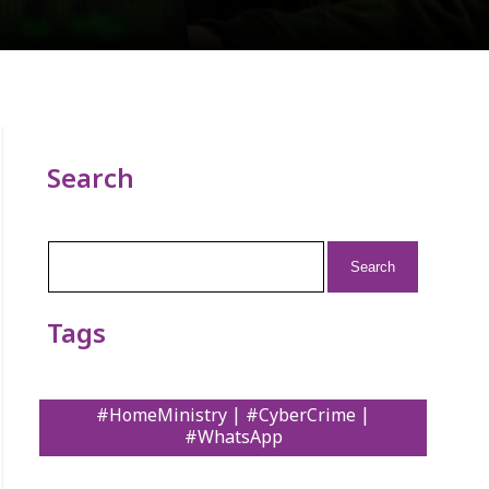
Search
Search
for:
Tags
#HomeMinistry | #CyberCrime |
#WhatsApp