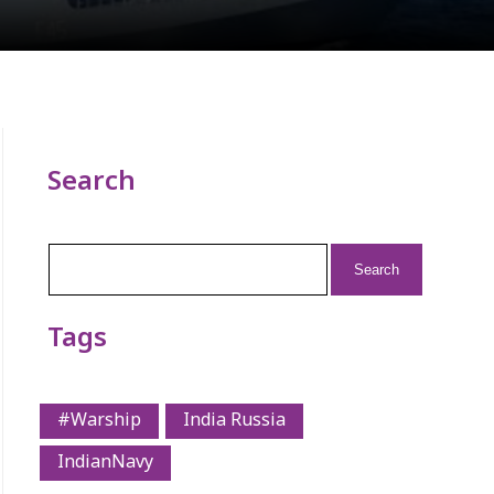
Search
Search
for:
Tags
#Warship
India Russia
IndianNavy