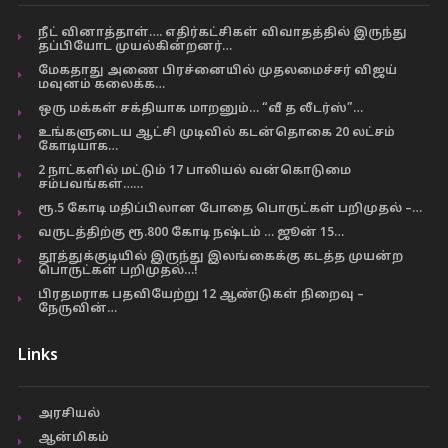
நீட் வினாத்தாள்…. எதிர்கட்சிகள் விவாதத்தில் இருந்து
தப்பியோட முயல்கின்றனர்…
மேகதாது அணை பிரச்னையில் முதலமைச்சர் விஜய்
மவுனம் கலைக்க…
ஒரு மக்கள் சக்தியாக மாறனும்… “வீ த லீடர்ஸ்”…
உங்களுடைய ஆட்சி முடிவில் கடன்தொகை 20 லட்சம்
கோடியாக…
2 நாட்களில் மட்டும் 17 பாலியல் வன்கொடுமை
சம்பவங்கள்……
ரூ.5 கோடி மதிப்பிலான போதை பொருட்கள் பறிமுதல் –…
வருடத்திற்கு ரூ.800 கோடி நஷ்டம் … ஜூன் 15…
தூத்துக்குடியில் இருந்து இலங்கைக்கு கடத்த முயன்ற
பொருட்கள் பறிமுதல்…!
பிரதமராக பதவியேற்று 12 ஆண்டுகள் நிறைவு –
நேருவின்…
Links
அரசியல்
ஆன்மிகம்