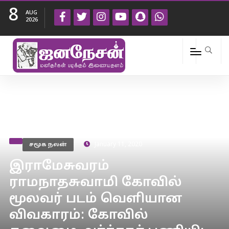
8
AUG
2026
சமூக நலன்
January 11, 2020
இராமேசுவரம்
ராமநாதசுவாமி கோவில்
மூலவர் படம் வெளியான
விவகாரம்: கோவில்