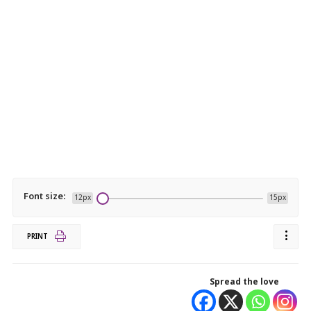
Font size:
12px
15px
PRINT
Spread the love