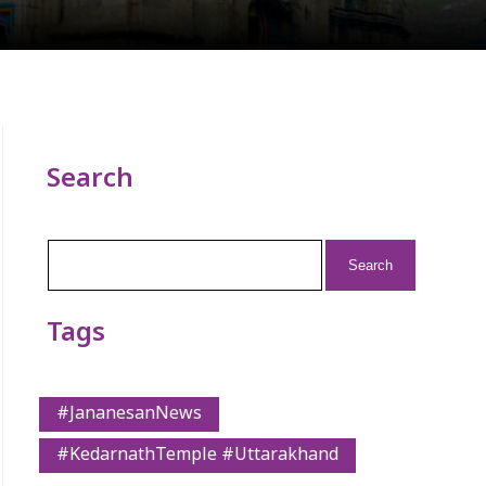
Search
Search
for:
Tags
#JananesanNews
#KedarnathTemple #Uttarakhand