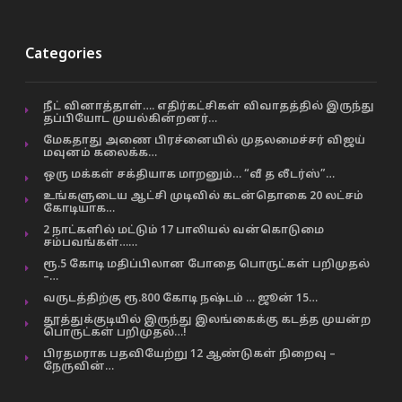
Categories
நீட் வினாத்தாள்…. எதிர்கட்சிகள் விவாதத்தில் இருந்து
தப்பியோட முயல்கின்றனர்…
மேகதாது அணை பிரச்னையில் முதலமைச்சர் விஜய்
மவுனம் கலைக்க…
ஒரு மக்கள் சக்தியாக மாறனும்… “வீ த லீடர்ஸ்”…
உங்களுடைய ஆட்சி முடிவில் கடன்தொகை 20 லட்சம்
கோடியாக…
2 நாட்களில் மட்டும் 17 பாலியல் வன்கொடுமை
சம்பவங்கள்……
ரூ.5 கோடி மதிப்பிலான போதை பொருட்கள் பறிமுதல்
–…
வருடத்திற்கு ரூ.800 கோடி நஷ்டம் … ஜூன் 15…
தூத்துக்குடியில் இருந்து இலங்கைக்கு கடத்த முயன்ற
பொருட்கள் பறிமுதல்…!
பிரதமராக பதவியேற்று 12 ஆண்டுகள் நிறைவு –
நேருவின்…