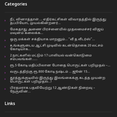
Categories
நீட் வினாத்தாள்…. எதிர்கட்சிகள் விவாதத்தில் இருந்து
தப்பியோட முயல்கின்றனர்…
மேகதாது அணை பிரச்னையில் முதலமைச்சர் விஜய்
மவுனம் கலைக்க…
ஒரு மக்கள் சக்தியாக மாறனும்… “வீ த லீடர்ஸ்”…
உங்களுடைய ஆட்சி முடிவில் கடன்தொகை 20 லட்சம்
கோடியாக…
2 நாட்களில் மட்டும் 17 பாலியல் வன்கொடுமை
சம்பவங்கள்……
ரூ.5 கோடி மதிப்பிலான போதை பொருட்கள் பறிமுதல் –…
வருடத்திற்கு ரூ.800 கோடி நஷ்டம் … ஜூன் 15…
தூத்துக்குடியில் இருந்து இலங்கைக்கு கடத்த முயன்ற
பொருட்கள் பறிமுதல்…!
பிரதமராக பதவியேற்று 12 ஆண்டுகள் நிறைவு –
நேருவின்…
Links