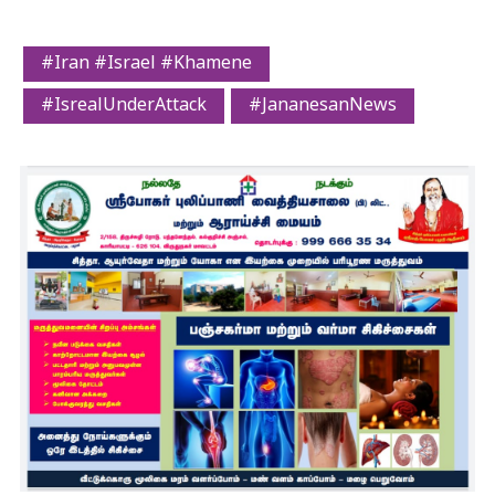
#Iran #Israel #Khamene
#IsrealUnderAttack
#JananesanNews