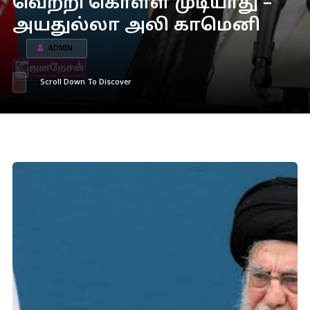
வெற்றி கொள்ள முடியாது –
அயதுல்லா அலி காமெனி
ADMIN
Scroll Down To Discover