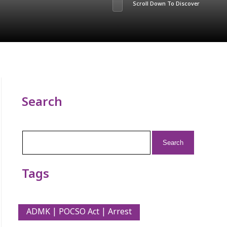
Scroll Down To Discover
Search
Search
for:
Tags
ADMK | POCSO Act | Arrest