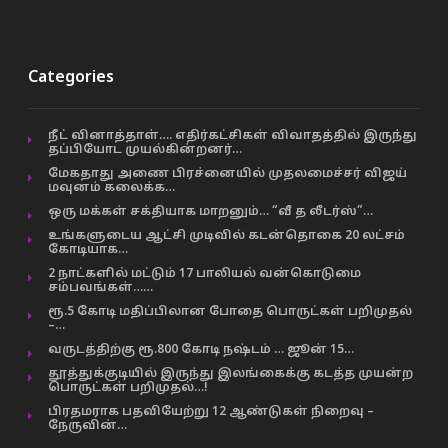
Categories
நீட் வினாத்தாள்…. எதிர்கட்சிகள் விவாதத்தில் இருந்து
தப்பியோட முயல்கின்றனர்…
மேகதாது அணை பிரச்னையில் முதலமைச்சர் விஜய்
மவுனம் கலைக்க…
ஒரு மக்கள் சக்தியாக மாறனும்… “வீ த லீடர்ஸ்”…
உங்களுடைய ஆட்சி முடிவில் கடன்தொகை 20 லட்சம்
கோடியாக…
2 நாட்களில் மட்டும் 17 பாலியல் வன்கொடுமை
சம்பவங்கள்……
ரூ.5 கோடி மதிப்பிலான போதை பொருட்கள் பறிமுதல்
–…
வருடத்திற்கு ரூ.800 கோடி நஷ்டம் … ஜூன் 15…
தூத்துக்குடியில் இருந்து இலங்கைக்கு கடத்த முயன்ற
பொருட்கள் பறிமுதல்…!
பிரதமராக பதவியேற்று 12 ஆண்டுகள் நிறைவு –
நேருவின்…