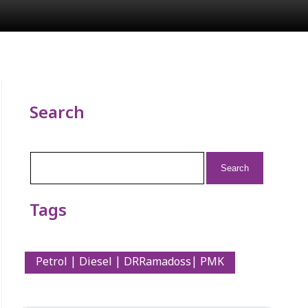
Search
Search
for:
Tags
Petrol | Diesel | DRRamadoss| PMK