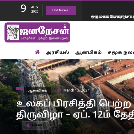
9
AUG
Hot News :
ஒரு மக்கள் சக்தியாக ம
2026
எண்ணிக்கை 50…
உங்களுடைய ஆட்சி மு
அரசியல்
ஆன்மிகம்
சமூக நல
உயர தான் போகிறது..
2 நாட்களில் மட்டும் 
ஒழுங்கு முழு…
நீட் வினாத்தாள்…. எதி
ஆன்மிகம்
March 13, 2024
முயல்கின்றனர் -மத்த
மேகதாது அணை பிரச்
உலகப் பிரசித்தி பெற்ற
திருவிழா – ஏப். 12ம் த
கலைக்க வேண்டும் – 
ADMIN