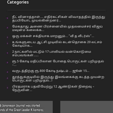
Categories
நீட் வினாத்தாள்…. எதிர்கட்சிகள் விவாதத்தில் இருந்து
தப்பியோட முயல்கின்றனர்…
மேகதாது அணை பிரச்னையில் முதலமைச்சர் விஜய்
மவுனம் கலைக்க…
ஒரு மக்கள் சக்தியாக மாறனும்… “வீ த லீடர்ஸ்”…
உங்களுடைய ஆட்சி முடிவில் கடன்தொகை 20 லட்சம்
கோடியாக…
2 நாட்களில் மட்டும் 17 பாலியல் வன்கொடுமை
சம்பவங்கள்……
ரூ.5 கோடி மதிப்பிலான போதை பொருட்கள் பறிமுதல்
–…
வருடத்திற்கு ரூ.800 கோடி நஷ்டம் … ஜூன் 15…
தூத்துக்குடியில் இருந்து இலங்கைக்கு கடத்த முயன்ற
பொருட்கள் பறிமுதல்…!
பிரதமராக பதவியேற்று 12 ஆண்டுகள் நிறைவு –
நேருவின்…