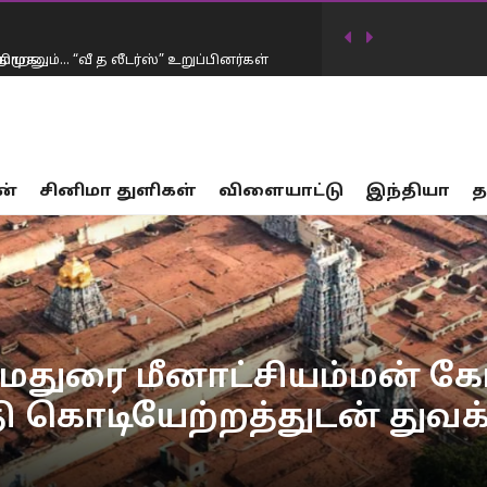
ாறனும்… “வீ த லீடர்ஸ்” உறுப்பினர்கள்
டிவில் கடன்தொகை 20 லட்சம் கோடியாக
ன்
சினிமா துளிகள்
விளையாட்டு
இந்தியா
த
…
17 பாலியல் வன்கொடுமை சம்பவங்கள்… சட்டம்
ர்கட்சிகள் விவாதத்தில் இருந்து தப்பியோட
ிய அமைச்சர் கிரண்…
னையில் முதலமைச்சர் விஜய் மவுனம்
 மதுரை மீனாட்சியம்மன் க
ேதி கொடியேற்றத்துடன் துவக
திமுக…