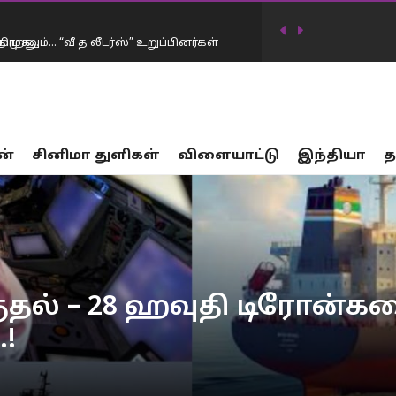
ாறனும்… “வீ த லீடர்ஸ்” உறுப்பினர்கள்
டிவில் கடன்தொகை 20 லட்சம் கோடியாக
ன்
சினிமா துளிகள்
விளையாட்டு
இந்தியா
த
…
17 பாலியல் வன்கொடுமை சம்பவங்கள்… சட்டம்
ர்கட்சிகள் விவாதத்தில் இருந்து தப்பியோட
ிய அமைச்சர் கிரண்…
னையில் முதலமைச்சர் விஜய் மவுனம்
தல் – 28 ஹவுதி டிரோன்களை 
!
திமுக…