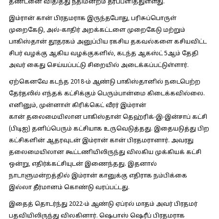
தண்டனை விதித்து நீதிமன்றம் தீர்ப்பளித்துள்ளது.
இம்ரான் கான் பிரதமராக இருந்தபோது, பரிசுப்பொருள்
முறைகேடு, அல்-காதிர் அறக்கட்டளை முறைகேடு மற்றும்
பாகிஸ்தான் தூதரகம் அனுப்பிய ரகசிய தகவல்களை கசியவிட்ட
சிபர் வழக்கு ஆகிய வழக்குகளில், கடந்த ஆகஸ்ட் 5ஆம் தேதி
அவர் கைது செய்யப்பட்டு சிறையில் அடைக்கப்பட்டுள்ளார்.
ஏற்கெனவே கடந்த 2018-ம் ஆண்டு பாகிஸ்தானில் நடைபெற்ற
தேர்தலில் எந்தக் கட்சிக்கும் பெரும்பான்மை கிடைக்கவில்லை.
எனினும், முன்னாள் கிரிக்கெட் வீரர் இம்ரான்
கான் தலைமையிலான பாகிஸ்தான் தெஹ்ரிக்-இ-இன்சாப் கட்சி
(பிடிஐ) தனிப்பெரும் கட்சியாக உருவெடுத்தது. இதையடுத்து பிற
கட்சிகளின் ஆதரவுடன் இம்ரான் கான் பிரதமரானார். அவரது
தலைமையிலான கூட்டணியிலிருந்து விலகிய முக்கியக் கட்சி
ஒன்று, எதிர்க்கட்சியுடன் இணைந்தது. இதனால்
நாடாளுமன்றத்தில் இம்ரான் கானுக்கு எதிராக நம்பிக்கை
இல்லா தீர்மானம் கொண்டு வரப்பட்டது.
இதைத் தொடர்ந்து 2022-ம் ஆண்டு ஏப்ரல் மாதம் அவர் பிரதமர்
பதவியிலிருந்து விலகினார். ஷெபாஸ் ஷெரீப் பிரதமராக