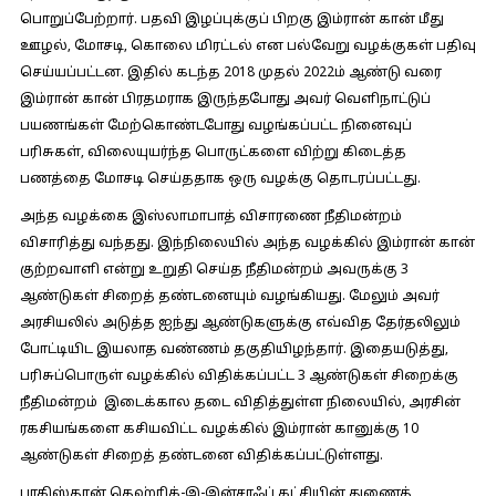
பொறுப்பேற்றார். பதவி இழப்புக்குப் பிறகு இம்ரான் கான் மீது
ஊழல், மோசடி, கொலை மிரட்டல் என பல்வேறு வழக்குகள் பதிவு
செய்யப்பட்டன. இதில் கடந்த 2018 முதல் 2022ம் ஆண்டு வரை
இம்ரான் கான் பிரதமராக இருந்தபோது அவர் வெளிநாட்டுப்
பயணங்கள் மேற்கொண்டபோது வழங்கப்பட்ட நினைவுப்
பரிசுகள், விலையுயர்ந்த பொருட்களை விற்று கிடைத்த
பணத்தை மோசடி செய்ததாக ஒரு வழக்கு தொடரப்பட்டது.
அந்த வழக்கை இஸ்லாமாபாத் விசாரணை நீதிமன்றம்
விசாரித்து வந்தது. இந்நிலையில் அந்த வழக்கில் இம்ரான் கான்
குற்றவாளி என்று உறுதி செய்த நீதிமன்றம் அவருக்கு 3
ஆண்டுகள் சிறைத் தண்டனையும் வழங்கியது. மேலும் அவர்
அரசியலில் அடுத்த ஐந்து ஆண்டுகளுக்கு எவ்வித தேர்தலிலும்
போட்டியிட இயலாத வண்ணம் தகுதியிழந்தார். இதையடுத்து,
பரிசுப்பொருள் வழக்கில் விதிக்கப்பட்ட 3 ஆண்டுகள் சிறைக்கு
நீதிமன்றம் இடைக்கால தடை விதித்துள்ள நிலையில், அரசின்
ரகசியங்களை கசியவிட்ட வழக்கில் இம்ரான் கானுக்கு 10
ஆண்டுகள் சிறைத் தண்டனை விதிக்கப்பட்டுள்ளது.
பாகிஸ்தான் தெஹ்ரிக்-இ-இன்சாஃப் கட்சியின் துணைத்