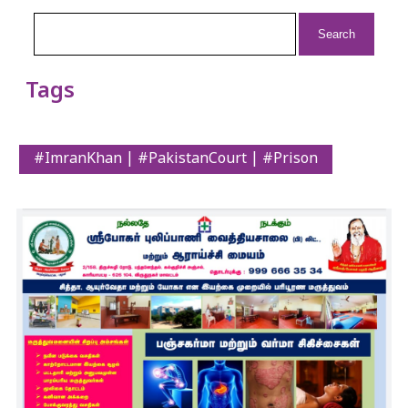
Search
for:
Tags
#ImranKhan | #PakistanCourt | #Prison