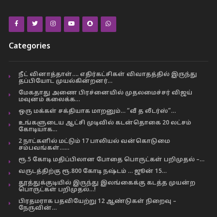
Categories
நீட் வினாத்தாள்…. எதிர்கட்சிகள் விவாதத்தில் இருந்து
தப்பியோட முயல்கின்றனர்…
மேகதாது அணை பிரச்னையில் முதலமைச்சர் விஜய்
மவுனம் கலைக்க…
ஒரு மக்கள் சக்தியாக மாறனும்… “வீ த லீடர்ஸ்”…
உங்களுடைய ஆட்சி முடிவில் கடன்தொகை 20 லட்சம்
கோடியாக…
2 நாட்களில் மட்டும் 17 பாலியல் வன்கொடுமை
சம்பவங்கள்……
ரூ.5 கோடி மதிப்பிலான போதை பொருட்கள் பறிமுதல் –…
வருடத்திற்கு ரூ.800 கோடி நஷ்டம் … ஜூன் 15…
தூத்துக்குடியில் இருந்து இலங்கைக்கு கடத்த முயன்ற
பொருட்கள் பறிமுதல்…!
பிரதமராக பதவியேற்று 12 ஆண்டுகள் நிறைவு –
நேருவின்…