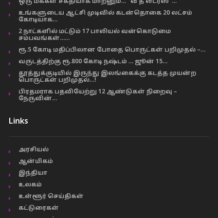
ஒரு மக்கள் சக்தியாக மாறனும்… “வீ த லீடர்ஸ்”…
உங்களுடைய ஆட்சி முடிவில் கடன்தொகை 20 லட்சம்
கோடியாக…
2 நாட்களில் மட்டும் 17 பாலியல் வன்கொடுமை
சம்பவங்கள்……
ரூ.5 கோடி மதிப்பிலான போதை பொருட்கள் பறிமுதல் –…
வருடத்திற்கு ரூ.800 கோடி நஷ்டம் … ஜூன் 15…
தூத்துக்குடியில் இருந்து இலங்கைக்கு கடத்த முயன்ற
பொருட்கள் பறிமுதல்…!
பிரதமராக பதவியேற்று 12 ஆண்டுகள் நிறைவு –
நேருவின்…
Links
அரசியல்
ஆன்மிகம்
இந்தியா
உலகம்
உள்ளூர் செய்திகள்
கட்டுரைகள்