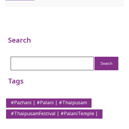
Search
Search
for:
Tags
#Pazhani | #Palani | #Thaipusam
#ThaipusamFestival | #PalaniTemple |