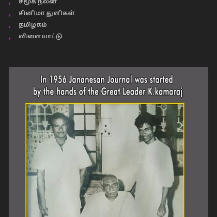
சமூக நலன்
சினிமா துளிகள்
தமிழகம்
விளையாட்டு