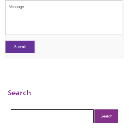
Search
Search
for: