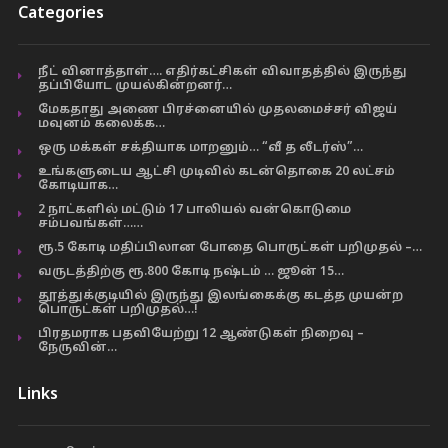
Categories
நீட் வினாத்தாள்…. எதிர்கட்சிகள் விவாதத்தில் இருந்து
தப்பியோட முயல்கின்றனர்…
மேகதாது அணை பிரச்னையில் முதலமைச்சர் விஜய்
மவுனம் கலைக்க…
ஒரு மக்கள் சக்தியாக மாறனும்… “வீ த லீடர்ஸ்”…
உங்களுடைய ஆட்சி முடிவில் கடன்தொகை 20 லட்சம்
கோடியாக…
2 நாட்களில் மட்டும் 17 பாலியல் வன்கொடுமை
சம்பவங்கள்……
ரூ.5 கோடி மதிப்பிலான போதை பொருட்கள் பறிமுதல் –…
வருடத்திற்கு ரூ.800 கோடி நஷ்டம் … ஜூன் 15…
தூத்துக்குடியில் இருந்து இலங்கைக்கு கடத்த முயன்ற
பொருட்கள் பறிமுதல்…!
பிரதமராக பதவியேற்று 12 ஆண்டுகள் நிறைவு –
நேருவின்…
Links