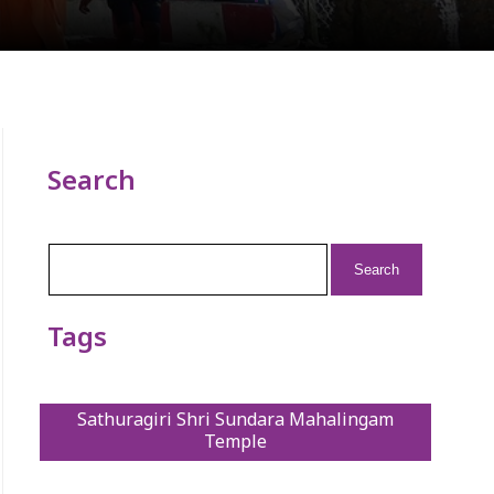
Search
Search
for:
Tags
Sathuragiri Shri Sundara Mahalingam
Temple