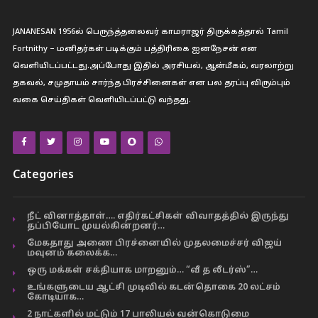
JANANESAN 1956ல் பெருந்த்தலைவர் காமராஜர் திருக்கத்தால் Tamil
Fortnithy – மனிதர்கள் படிக்கும் பத்திரிகை ஐனநேசன் என
வெளியிடப்பட்டது.அப்போது இதில் அரசியல், ஆன்மீகம், வரலாற்று
தகவல், சமுதாயம் சார்ந்த பிரச்சினைகள் என பல தரப்பு விரும்பும்
வகை செய்திகள் வெளியிடப்பட்டு வந்தது.
Categories
நீட் வினாத்தாள்…. எதிர்கட்சிகள் விவாதத்தில் இருந்து
தப்பியோட முயல்கின்றனர்…
மேகதாது அணை பிரச்னையில் முதலமைச்சர் விஜய்
மவுனம் கலைக்க…
ஒரு மக்கள் சக்தியாக மாறனும்… “வீ த லீடர்ஸ்”…
உங்களுடைய ஆட்சி முடிவில் கடன்தொகை 20 லட்சம்
கோடியாக…
2 நாட்களில் மட்டும் 17 பாலியல் வன்கொடுமை