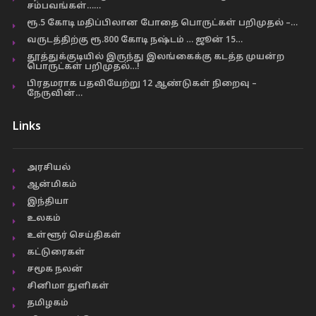
சம்பவங்கள்……
ரூ.5 கோடி மதிப்பிலான போதை பொருட்கள் பறிமுதல் –…
வருடத்திற்கு ரூ.800 கோடி நஷ்டம் … ஜூன் 15…
தூத்துக்குடியில் இருந்து இலங்கைக்கு கடத்த முயன்ற
பொருட்கள் பறிமுதல்…!
பிரதமராக பதவியேற்று 12 ஆண்டுகள் நிறைவு –
நேருவின்…
Links
அரசியல்
ஆன்மிகம்
இந்தியா
உலகம்
உள்ளூர் செய்திகள்
கட்டுரைகள்
சமூக நலன்
சினிமா துளிகள்
தமிழகம்