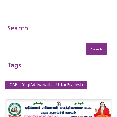
Search
Search
for:
Tags
CAB | YogiAdityanath | UttarPradesh