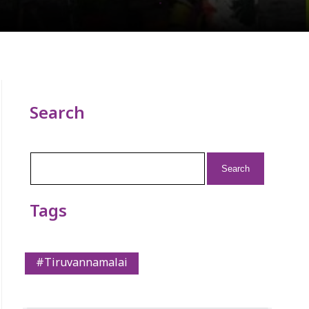
Search
Search
for:
Tags
#Tiruvannamalai