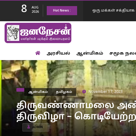
8
AUG
Hot News :
ஒரு மக்கள் சக்தியாக ம
2026
எண்ணிக்கை 50…
உங்களுடைய ஆட்சி மு
அரசியல்
ஆன்மிகம்
சமூக நல
உயர தான் போகிறது..
2 நாட்களில் மட்டும் 
ஒழுங்கு முழு…
நீட் வினாத்தாள்…. எதி
ஆன்மிகம்
தமிழகம்
November 17, 2023
முயல்கின்றனர் -மத்த
மேகதாது அணை பிரச்
திருவண்ணாமலை அண்ண
திருவிழா – கொடியேற்ற
கலைக்க வேண்டும் – 
ADMIN