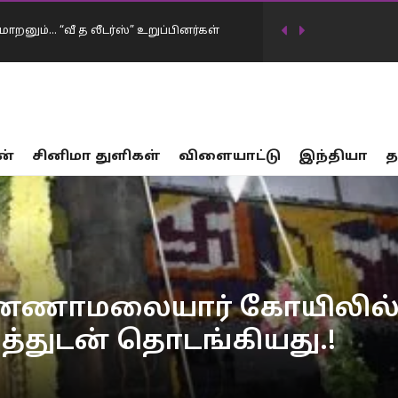
ாறனும்… “வீ த லீடர்ஸ்” உறுப்பினர்கள்
டிவில் கடன்தொகை 20 லட்சம் கோடியாக
ன்
சினிமா துளிகள்
விளையாட்டு
இந்தியா
த
…
17 பாலியல் வன்கொடுமை சம்பவங்கள்… சட்டம்
ர்கட்சிகள் விவாதத்தில் இருந்து தப்பியோட
ிய அமைச்சர் கிரண்…
னையில் முதலமைச்சர் விஜய் மவுனம்
ாமலையார் கோயிலில் கார
த்துடன் தொடங்கியது.!
திமுக…