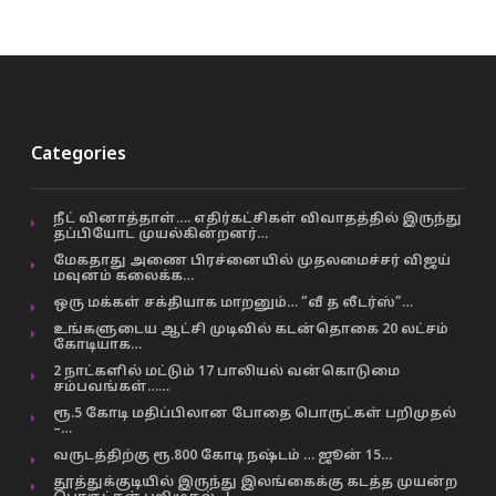
Categories
நீட் வினாத்தாள்…. எதிர்கட்சிகள் விவாதத்தில் இருந்து
தப்பியோட முயல்கின்றனர்…
மேகதாது அணை பிரச்னையில் முதலமைச்சர் விஜய்
மவுனம் கலைக்க…
ஒரு மக்கள் சக்தியாக மாறனும்… “வீ த லீடர்ஸ்”…
உங்களுடைய ஆட்சி முடிவில் கடன்தொகை 20 லட்சம்
கோடியாக…
2 நாட்களில் மட்டும் 17 பாலியல் வன்கொடுமை
சம்பவங்கள்……
ரூ.5 கோடி மதிப்பிலான போதை பொருட்கள் பறிமுதல்
–…
வருடத்திற்கு ரூ.800 கோடி நஷ்டம் … ஜூன் 15…
தூத்துக்குடியில் இருந்து இலங்கைக்கு கடத்த முயன்ற