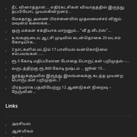
நீட் வினாத்தாள்…. எதிர்கட்சிகள் விவாதத்தில் இருந்து
தப்பியோட முயல்கின்றனர்…
மேகதாது அணை பிரச்னையில் முதலமைச்சர் விஜய்
மவுனம் கலைக்க…
ஒரு மக்கள் சக்தியாக மாறனும்… “வீ த லீடர்ஸ்”…
உங்களுடைய ஆட்சி முடிவில் கடன்தொகை 20 லட்சம்
கோடியாக…
2 நாட்களில் மட்டும் 17 பாலியல் வன்கொடுமை
சம்பவங்கள்……
ரூ.5 கோடி மதிப்பிலான போதை பொருட்கள் பறிமுதல் –…
வருடத்திற்கு ரூ.800 கோடி நஷ்டம் … ஜூன் 15…
தூத்துக்குடியில் இருந்து இலங்கைக்கு கடத்த முயன்ற
பொருட்கள் பறிமுதல்…!
பிரதமராக பதவியேற்று 12 ஆண்டுகள் நிறைவு –
நேருவின்…
Links
அரசியல்
ஆன்மிகம்