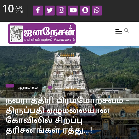
10
AUG
2026
ஆன்மிகம்
October 13, 2023
நவராத்திரி பிரம்மோற்சவம் –
திருப்பதி ஏழுமலையான்
கோவிலில் சிறப்பு
தரிசனங்கள் ரத்து…!