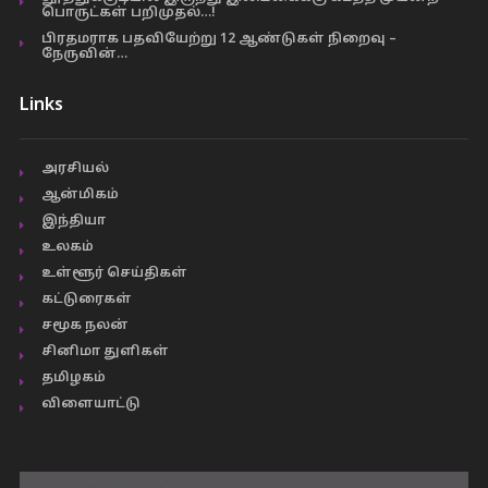
பொருட்கள் பறிமுதல்…!
பிரதமராக பதவியேற்று 12 ஆண்டுகள் நிறைவு –
நேருவின்…
Links
அரசியல்
ஆன்மிகம்
இந்தியா
உலகம்
உள்ளூர் செய்திகள்
கட்டுரைகள்
சமூக நலன்
சினிமா துளிகள்
தமிழகம்
விளையாட்டு