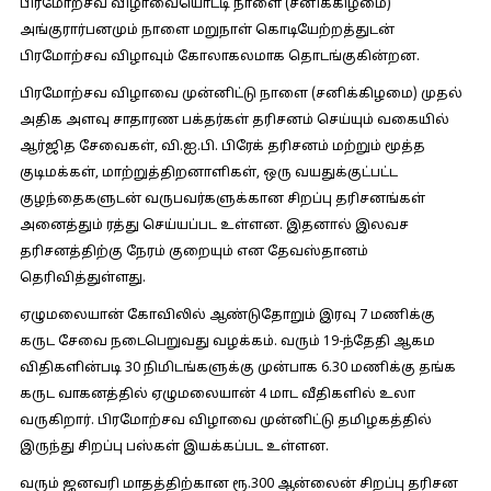
பிரமோற்சவ விழாவையொட்டி நாளை (சனிக்கிழமை)
அங்குரார்பனமும் நாளை மறுநாள் கொடியேற்றத்துடன்
பிரமோற்சவ விழாவும் கோலாகலமாக தொடங்குகின்றன.
பிரமோற்சவ விழாவை முன்னிட்டு நாளை (சனிக்கிழமை) முதல்
அதிக அளவு சாதாரண பக்தர்கள் தரிசனம் செய்யும் வகையில்
ஆர்ஜித சேவைகள், வி.ஐ.பி. பிரேக் தரிசனம் மற்றும் மூத்த
குடிமக்கள், மாற்றுத்திறனாளிகள், ஒரு வயதுக்குட்பட்ட
குழந்தைகளுடன் வருபவர்களுக்கான சிறப்பு தரிசனங்கள்
அனைத்தும் ரத்து செய்யப்பட உள்ளன. இதனால் இலவச
தரிசனத்திற்கு நேரம் குறையும் என தேவஸ்தானம்
தெரிவித்துள்ளது.
ஏழுமலையான் கோவிலில் ஆண்டுதோறும் இரவு 7 மணிக்கு
கருட சேவை நடைபெறுவது வழக்கம். வரும் 19-ந்தேதி ஆகம
விதிகளின்படி 30 நிமிடங்களுக்கு முன்பாக 6.30 மணிக்கு தங்க
கருட வாகனத்தில் ஏழுமலையான் 4 மாட வீதிகளில் உலா
வருகிறார். பிரமோற்சவ விழாவை முன்னிட்டு தமிழகத்தில்
இருந்து சிறப்பு பஸ்கள் இயக்கப்பட உள்ளன.
வரும் ஜனவரி மாதத்திற்கான ரூ.300 ஆன்லைன் சிறப்பு தரிசன