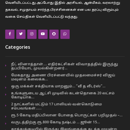
வெளியிடப்பட்டது.அப்போது இதில் அரசியல், ஆன்மீகம், வரலாற்று
தகவல், சமுதாயம் சார்ந்த பிரச்சினைகள் என பல தரப்பு விரும்பும்
வகை செய்திகள் வெளியிடப்பட்டு வந்தது.
Categories
நீட் வினாத்தாள்…. எதிர்கட்சிகள் விவாதத்தில் இருந்து
தப்பியோட முயல்கின்றனர்…
மேகதாது அணை பிரச்னையில் முதலமைச்சர் விஜய்
மவுனம் கலைக்க…
ஒரு மக்கள் சக்தியாக மாறனும்… “வீ த லீடர்ஸ்”…
உங்களுடைய ஆட்சி முடிவில் கடன்தொகை 20 லட்சம்
கோடியாக…
2 நாட்களில் மட்டும் 17 பாலியல் வன்கொடுமை
சம்பவங்கள்……
ரூ.5 கோடி மதிப்பிலான போதை பொருட்கள் பறிமுதல் –…
வருடத்திற்கு ரூ.800 கோடி நஷ்டம் … ஜூன் 15…
தூத்துக்குடியில் இருந்து இலங்கைக்கு கடத்த முயன்ற