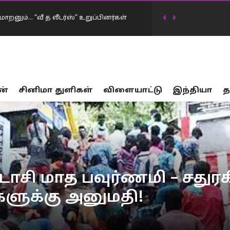
ாறனும்… “வீ த லீடர்ஸ்” உறுப்பினர்கள்
டிவில் கடன்தொகை 20 லட்சம் கோடியாக
ன்
சினிமா துளிகள்
விளையாட்டு
இந்தியா
த
…
17 பாலியல் வன்கொடுமை சம்பவங்கள்… சட்டம்
ர்கட்சிகள் விவாதத்தில் இருந்து தப்பியோட
ிய அமைச்சர் கிரண்…
னையில் முதலமைச்சர் விஜய் மவுனம்
்டாசி மாத பவுர்ணமி – சதுர
்களுக்கு அனுமதி!
திமுக…