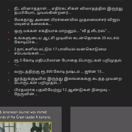
நீட் வினாத்தாள்…. எதிர்கட்சிகள் விவாதத்தில் இருந்து
தப்பியோட முயல்கின்றனர்…
மேகதாது அணை பிரச்னையில் முதலமைச்சர் விஜய்
மவுனம் கலைக்க…
ஒரு மக்கள் சக்தியாக மாறனும்… “வீ த லீடர்ஸ்”…
உங்களுடைய ஆட்சி முடிவில் கடன்தொகை 20 லட்சம்
கோடியாக…
2 நாட்களில் மட்டும் 17 பாலியல் வன்கொடுமை
சம்பவங்கள்……
ரூ.5 கோடி மதிப்பிலான போதை பொருட்கள் பறிமுதல்
–…
வருடத்திற்கு ரூ.800 கோடி நஷ்டம் … ஜூன் 15…
தூத்துக்குடியில் இருந்து இலங்கைக்கு கடத்த முயன்ற
பொருட்கள் பறிமுதல்…!
பிரதமராக பதவியேற்று 12 ஆண்டுகள் நிறைவு –
நேருவின்…