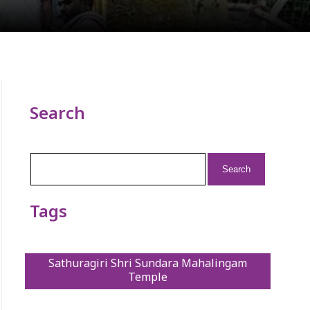
Search
Search
for:
Tags
Sathuragiri Shri Sundara Mahalingam
Temple