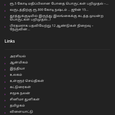
ரூ.5 கோடி மதிப்பிலான போதை பொருட்கள் பறிமுதல் –…
வருடத்திற்கு ரூ.800 கோடி நஷ்டம் … ஜூன் 15…
தூத்துக்குடியில் இருந்து இலங்கைக்கு கடத்த முயன்ற
பொருட்கள் பறிமுதல்…!
பிரதமராக பதவியேற்று 12 ஆண்டுகள் நிறைவு –
நேருவின்…
Links
அரசியல்
ஆன்மிகம்
இந்தியா
உலகம்
உள்ளூர் செய்திகள்
கட்டுரைகள்
சமூக நலன்
சினிமா துளிகள்
தமிழகம்
விளையாட்டு