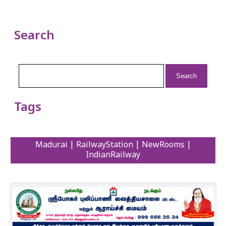
Search
Search
for:
Tags
Madurai | RailwayStation | NewRooms |
IndianRailway