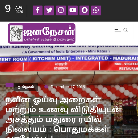
9
AUG
2026
தமிழகம்
December 17, 2019
நவீன ஓய்வு அறைகள்
மற்றும் உணவு விடுதியுடன்
அசத்தும் மதுரை ரயில்
நிலையம் : பொதுமக்கள்