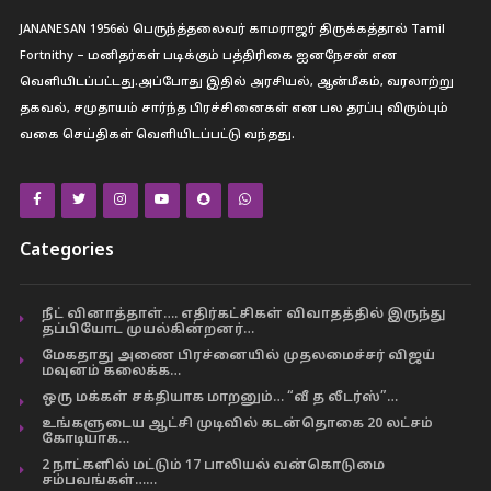
JANANESAN 1956ல் பெருந்த்தலைவர் காமராஜர் திருக்கத்தால் Tamil
Fortnithy – மனிதர்கள் படிக்கும் பத்திரிகை ஐனநேசன் என
வெளியிடப்பட்டது.அப்போது இதில் அரசியல், ஆன்மீகம், வரலாற்று
தகவல், சமுதாயம் சார்ந்த பிரச்சினைகள் என பல தரப்பு விரும்பும்
வகை செய்திகள் வெளியிடப்பட்டு வந்தது.
Categories
நீட் வினாத்தாள்…. எதிர்கட்சிகள் விவாதத்தில் இருந்து
தப்பியோட முயல்கின்றனர்…
மேகதாது அணை பிரச்னையில் முதலமைச்சர் விஜய்
மவுனம் கலைக்க…
ஒரு மக்கள் சக்தியாக மாறனும்… “வீ த லீடர்ஸ்”…
உங்களுடைய ஆட்சி முடிவில் கடன்தொகை 20 லட்சம்
கோடியாக…
2 நாட்களில் மட்டும் 17 பாலியல் வன்கொடுமை
சம்பவங்கள்……