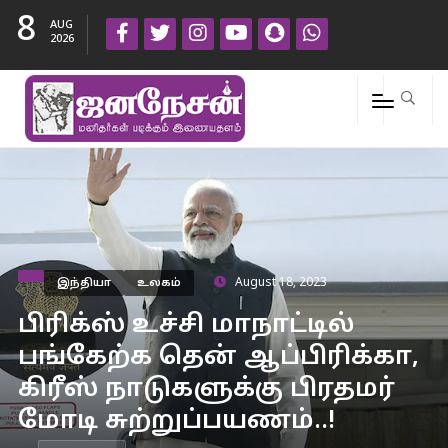
8
AUG
2026
இந்தியா
உலகம்
August 18, 2023
பிரிக்ஸ் உச்சி மாநாட்டில்
பங்கேற்க தென் ஆப்பிரிக்கா,
கிரீஸ் நாடுகளுக்கு பிரதமர்
மோடி சுற்றுப்பயணம்..!