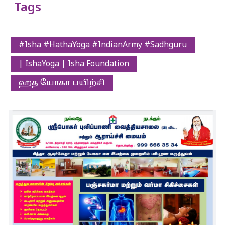
Tags
#Isha #HathaYoga #IndianArmy #Sadhguru
| IshaYoga | Isha Foundation
ஹத யோகா பயிற்சி