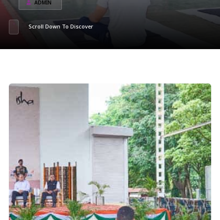
ADMIN
Scroll Down To Discover