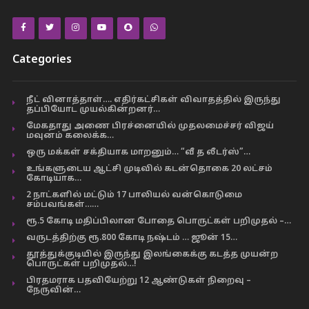
Categories
நீட் வினாத்தாள்…. எதிர்கட்சிகள் விவாதத்தில் இருந்து
தப்பியோட முயல்கின்றனர்…
மேகதாது அணை பிரச்னையில் முதலமைச்சர் விஜய்
மவுனம் கலைக்க…
ஒரு மக்கள் சக்தியாக மாறனும்… “வீ த லீடர்ஸ்”…
உங்களுடைய ஆட்சி முடிவில் கடன்தொகை 20 லட்சம்
கோடியாக…
2 நாட்களில் மட்டும் 17 பாலியல் வன்கொடுமை
சம்பவங்கள்……
ரூ.5 கோடி மதிப்பிலான போதை பொருட்கள் பறிமுதல் –…
வருடத்திற்கு ரூ.800 கோடி நஷ்டம் … ஜூன் 15…
தூத்துக்குடியில் இருந்து இலங்கைக்கு கடத்த முயன்ற
பொருட்கள் பறிமுதல்…!
பிரதமராக பதவியேற்று 12 ஆண்டுகள் நிறைவு –
நேருவின்…