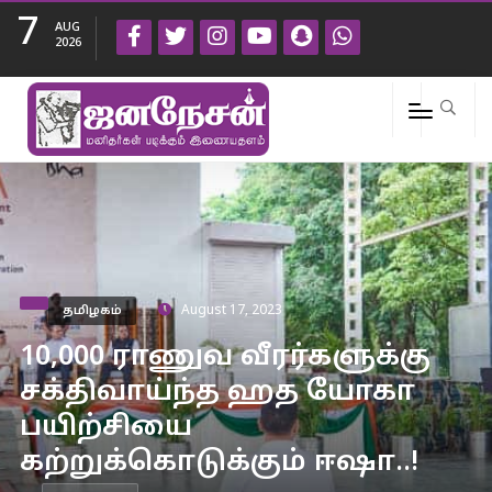
7
AUG
2026
தமிழகம்
August 17, 2023
10,000 ராணுவ வீரர்களுக்கு
சக்திவாய்ந்த ஹத யோகா
பயிற்சியை
கற்றுக்கொடுக்கும் ஈஷா..!