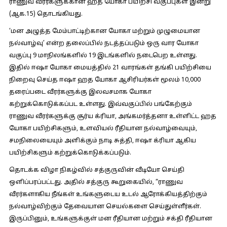
ராணுவ வீரர்களுக்கான ஹத யோகா பயிற்சி வகுப்புகள் இன்று
(ஆக.15) தொடங்கியது.
‘மன அழுத்த மேம்பாட்டிற்கான யோகா மற்றும் முழுமையான
நல்வாழ்வு’ என்ற தலைப்பில் நடத்தப்படும் ஒரு வார யோகா
வகுப்பு 9 மாநிலங்களில் 19 இடங்களில் நடைபெற உள்ளது.
இதில் ஈஷா யோகா மையத்தில் 21 வாரங்கள் தங்கி பயிற்சியை
நிறைவு செய்த ஈஷா ஹத யோகா ஆசிரியர்கள் மூலம் 10,000
தரைப்படை வீரர்களுக்கு இலவசமாக யோகா
கற்றுக்கொடுக்கப்பட உள்ளது. இவ்வகுப்பில் பங்கேற்கும்
ராணுவ வீரர்களுக்கு சூர்ய க்ரியா, அங்கமர்த்தனா உள்ளிட்ட ஹத
யோகா பயிற்சிகளும், உளவியல் ரீதியான நல்வாழ்வையும்,
சமநிலையையும் அளிக்கும் நாடி சுத்தி, ஈஷா க்ரியா ஆகிய
பயிற்சிகளும் கற்றுக்கொடுக்கப்படும்.
தொடக்க விழா நிகழ்வில் சத்குருவின் வீடியோ செய்தி
ஒளிப்பரப்பட்டது. அதில் சத்குரு கூறுகையில், “ராணுவ
வீரர்களாகிய நீங்கள் உங்களுடைய உடல் ஆரோக்கியத்திற்கும்
நல்வாழ்விற்கும் தேவையான செயல்களை செய்துள்ளீர்கள்.
இருப்பினும், உங்களுக்குள் மன ரீதியான மற்றும் சக்தி ரீதியான