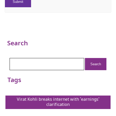
Search
Search
for:
Tags
Virat Kohli breaks internet with 'earnings'
clarification