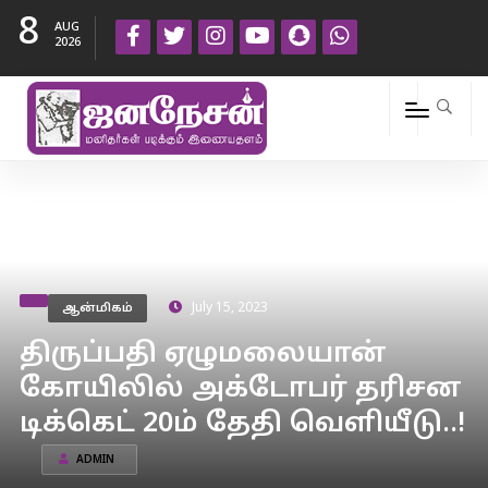
8
AUG
2026
ஆன்மிகம்
July 15, 2023
திருப்பதி ஏழுமலையான்
கோயிலில் அக்டோபர் தரிசன
டிக்கெட் 20ம் தேதி வெளியீடு..!
ADMIN