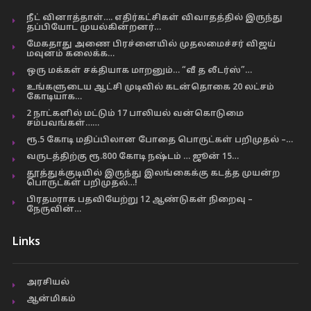
நீட் வினாத்தாள்…. எதிர்கட்சிகள் விவாதத்தில் இருந்து
தப்பியோட முயல்கின்றனர்…
மேகதாது அணை பிரச்னையில் முதலமைச்சர் விஜய்
மவுனம் கலைக்க…
ஒரு மக்கள் சக்தியாக மாறனும்… “வீ த லீடர்ஸ்”…
உங்களுடைய ஆட்சி முடிவில் கடன்தொகை 20 லட்சம்
கோடியாக…
2 நாட்களில் மட்டும் 17 பாலியல் வன்கொடுமை
சம்பவங்கள்……
ரூ.5 கோடி மதிப்பிலான போதை பொருட்கள் பறிமுதல் –…
வருடத்திற்கு ரூ.800 கோடி நஷ்டம் … ஜூன் 15…
தூத்துக்குடியில் இருந்து இலங்கைக்கு கடத்த முயன்ற
பொருட்கள் பறிமுதல்…!
பிரதமராக பதவியேற்று 12 ஆண்டுகள் நிறைவு –
நேருவின்…
Links
அரசியல்
ஆன்மிகம்