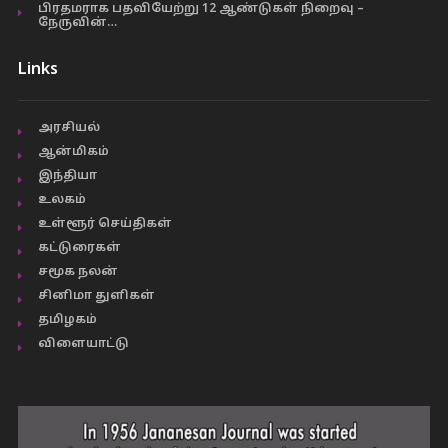
பிரதமராக பதவியேற்று 12 ஆண்டுகள் நிறைவு –
நேருவின்…
Links
அரசியல்
ஆன்மிகம்
இந்தியா
உலகம்
உள்ளூர் செய்திகள்
கட்டுரைகள்
சமூக நலன்
சினிமா துளிகள்
தமிழகம்
விளையாட்டு