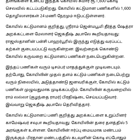
தளங்களை உடைய இந்தக் கோயில் சுமார் ரூ.1,800 கோடி
செலவில் கட்டப்படுகிறது. கோயில் கட்டுமான பணிகளில் 1,600
தொழிலாளர்கள் 24 மணி நேரமும் ஈடுபட்டுள்ளனர்.
கோயில் கட்டுமானம் குறித்து, ஸ்ரீராம் ஜென்மபூமி தீர்த்த ஷேத்ரா
அறக்கட்டளை மேலாளர் ஜெகதீஷ் அபாலே கூறியதாவது:
ராஜஸ்தானின் பன்சி பாஹர்பூரில் இருந்து எடுத்து வரப்பட்ட
கற்கள் குடையப்பட்டு வருகின்றன. இவற்றைக் கொண்டு
கோயில் கருவறை கட்டுமானப் பணிகள் நடைபெறுகின்றன.
இந்தப் பணிகள் வரும் டிசம்பர் மாதத்துக்குள் முடிவடையும்.
தற்போது, கோயிலின் முதல் தளம் கட்டும் பணிகள் நடைபெற்று
வரும் நிலையில், அடுத்தாண்டு ஜனவரிக்குள், கோயில் கட்டும்
பணிகள் முழுவதுமாக முடிக்கப்படும். கோயிலின் கருவறையில்
ராம் லல்லா (குழந்தை ராமர்) பிரதிஷ்டை செய்யப்படுவார்.
இவ்வாறு ஜெகதீஷ் அபாலே தெரிவித்தார்.
கோயில் கட்டுமானப் பணி குறித்து அறக்கட்டளை உறுப்பினர்
காமேஷ்வர் சவுபா கூறியதாவது:
கோயிலின் தரை தளத்தில் 5
அரங்குகள் உள்ளன. கோயிலின் ஈர்ப்பு மையமாக மண்டபம்
இருக்கும். பிரதான மண்டபத்தில் கடவுளின் கொடி எப்போதும்