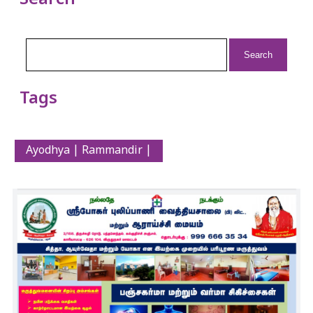
Search
Search
for:
Tags
Ayodhya | Rammandir |