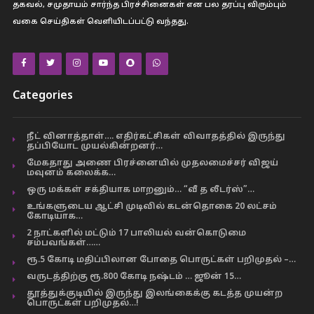
தகவல், சமுதாயம் சார்ந்த பிரச்சினைகள் என பல தரப்பு விரும்பும்
வகை செய்திகள் வெளியிடப்பட்டு வந்தது.
Categories
நீட் வினாத்தாள்…. எதிர்கட்சிகள் விவாதத்தில் இருந்து
தப்பியோட முயல்கின்றனர்…
மேகதாது அணை பிரச்னையில் முதலமைச்சர் விஜய்
மவுனம் கலைக்க…
ஒரு மக்கள் சக்தியாக மாறனும்… “வீ த லீடர்ஸ்”…
உங்களுடைய ஆட்சி முடிவில் கடன்தொகை 20 லட்சம்
கோடியாக…
2 நாட்களில் மட்டும் 17 பாலியல் வன்கொடுமை
சம்பவங்கள்……
ரூ.5 கோடி மதிப்பிலான போதை பொருட்கள் பறிமுதல் –…
வருடத்திற்கு ரூ.800 கோடி நஷ்டம் … ஜூன் 15…
தூத்துக்குடியில் இருந்து இலங்கைக்கு கடத்த முயன்ற
பொருட்கள் பறிமுதல்…!