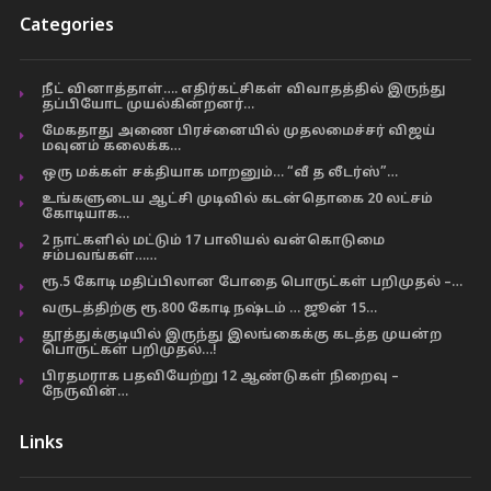
Categories
நீட் வினாத்தாள்…. எதிர்கட்சிகள் விவாதத்தில் இருந்து
தப்பியோட முயல்கின்றனர்…
மேகதாது அணை பிரச்னையில் முதலமைச்சர் விஜய்
மவுனம் கலைக்க…
ஒரு மக்கள் சக்தியாக மாறனும்… “வீ த லீடர்ஸ்”…
உங்களுடைய ஆட்சி முடிவில் கடன்தொகை 20 லட்சம்
கோடியாக…
2 நாட்களில் மட்டும் 17 பாலியல் வன்கொடுமை
சம்பவங்கள்……
ரூ.5 கோடி மதிப்பிலான போதை பொருட்கள் பறிமுதல் –…
வருடத்திற்கு ரூ.800 கோடி நஷ்டம் … ஜூன் 15…
தூத்துக்குடியில் இருந்து இலங்கைக்கு கடத்த முயன்ற
பொருட்கள் பறிமுதல்…!
பிரதமராக பதவியேற்று 12 ஆண்டுகள் நிறைவு –
நேருவின்…
Links