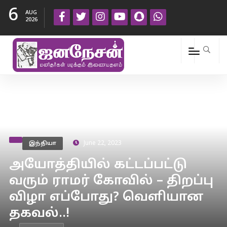
6
AUG
2026
இந்தியா
June 22, 2023
அயோத்தியில் கட்டப்பட்டு
வரும் ராமர் கோவில் – திறப்பு
விழா எப்போது? வெளியான
தகவல்..!