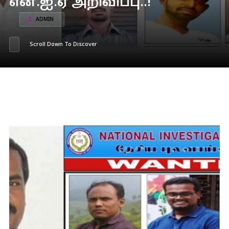
என்.ஐ.ஏ அறிவிப்பு..!
ADMIN
Scroll Down To Discover