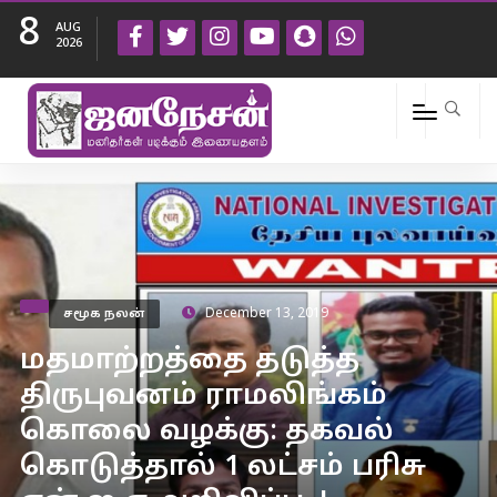
8
AUG
2026
சமூக நலன்
December 13, 2019
மதமாற்றத்தை தடுத்த
திருபுவனம் ராமலிங்கம்
கொலை வழக்கு: தகவல்
கொடுத்தால் 1 லட்சம் பரிசு