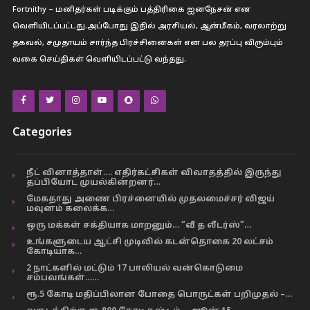
Fortnithy – மனிதர்கள் படிக்கும் பத்திரிகை ஐனநேசன் என
வெளியிடப்பட்டது.அப்போது இதில் அரசியல், ஆன்மீகம், வரலாற்று
தகவல், சமுதாயம் சார்ந்த பிரச்சினைகள் என பல தரப்பு விரும்பும்
வகை செய்திகள் வெளியிடப்பட்டு வந்தது.
Categories
நீட் வினாத்தாள்…. எதிர்கட்சிகள் விவாதத்தில் இருந்து
தப்பியோட முயல்கின்றனர்…
மேகதாது அணை பிரச்னையில் முதலமைச்சர் விஜய்
மவுனம் கலைக்க…
ஒரு மக்கள் சக்தியாக மாறனும்… “வீ த லீடர்ஸ்”…
உங்களுடைய ஆட்சி முடிவில் கடன்தொகை 20 லட்சம்
கோடியாக…
2 நாட்களில் மட்டும் 17 பாலியல் வன்கொடுமை
சம்பவங்கள்……
ரூ.5 கோடி மதிப்பிலான போதை பொருட்கள் பறிமுதல் –…