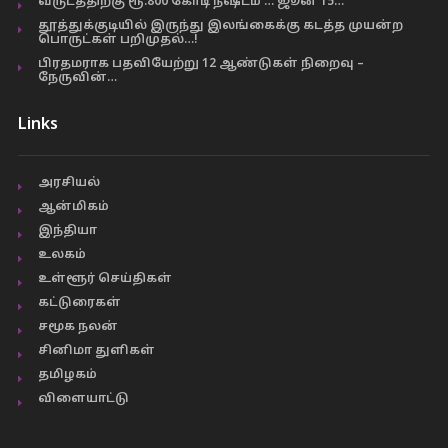
வருடத்திற்கு ரூ.800 கோடி நஷ்டம் … ஜூன் 15…
தூத்துக்குடியில் இருந்து இலங்கைக்கு கடத்த முயன்ற
பொருட்கள் பறிமுதல்…!
பிரதமராக பதவியேற்று 12 ஆண்டுகள் நிறைவு –
நேருவின்…
Links
அரசியல்
ஆன்மிகம்
இந்தியா
உலகம்
உள்ளூர் செய்திகள்
கட்டுரைகள்
சமூக நலன்
சினிமா துளிகள்
தமிழகம்
விளையாட்டு