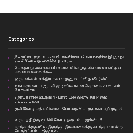
Categories
நீட் வினாத்தாள்…. எதிர்கட்சிகள் விவாதத்தில் இருந்து
தப்பியோட முயல்கின்றனர்…
மேகதாது அணை பிரச்னையில் முதலமைச்சர் விஜய்
மவுனம் கலைக்க…
ஒரு மக்கள் சக்தியாக மாறனும்… “வீ த லீடர்ஸ்”…
உங்களுடைய ஆட்சி முடிவில் கடன்தொகை 20 லட்சம்
கோடியாக…
2 நாட்களில் மட்டும் 17 பாலியல் வன்கொடுமை
சம்பவங்கள்……
ரூ.5 கோடி மதிப்பிலான போதை பொருட்கள் பறிமுதல்
–…
வருடத்திற்கு ரூ.800 கோடி நஷ்டம் … ஜூன் 15…
தூத்துக்குடியில் இருந்து இலங்கைக்கு கடத்த முயன்ற
பொருட்கள் பறிமுதல்…!