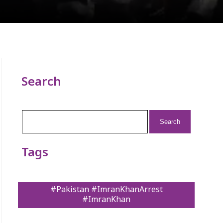
Search
Search
for:
Tags
#Pakistan #ImranKhanArrest
#ImranKhan