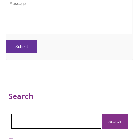
Search
Search
for: