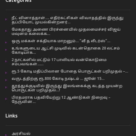
Categories
நீட் வினாத்தாள்…. எதிர்கட்சிகள் விவாதத்தில் இருந்து
தப்பியோட முயல்கின்றனர்…
மேகதாது அணை பிரச்னையில் முதலமைச்சர் விஜய்
மவுனம் கலைக்க…
ஒரு மக்கள் சக்தியாக மாறனும்… “வீ த லீடர்ஸ்”…
உங்களுடைய ஆட்சி முடிவில் கடன்தொகை 20 லட்சம்
கோடியாக…
2 நாட்களில் மட்டும் 17 பாலியல் வன்கொடுமை
சம்பவங்கள்……
ரூ.5 கோடி மதிப்பிலான போதை பொருட்கள் பறிமுதல் –…
வருடத்திற்கு ரூ.800 கோடி நஷ்டம் … ஜூன் 15…
தூத்துக்குடியில் இருந்து இலங்கைக்கு கடத்த முயன்ற
பொருட்கள் பறிமுதல்…!
பிரதமராக பதவியேற்று 12 ஆண்டுகள் நிறைவு –
நேருவின்…
Links
அரசியல்