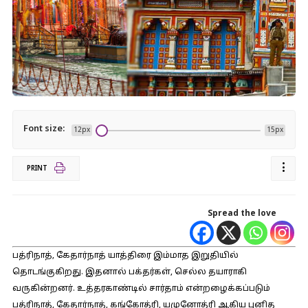
Font size:
12px
15px
PRINT
Spread the love
பத்ரிநாத், கேதார்நாத் யாத்திரை இம்மாத இறுதியில்
தொடங்குகிறது. இதனால் பக்தர்கள், செல்ல தயாராகி
வருகின்றனர். உத்தரகாண்டில் சார்தாம் என்றழைக்கப்படும்
பத்ரிநாத், கேதார்நாத், கங்கோத்ரி, யமுனோத்ரி ஆகிய புனித