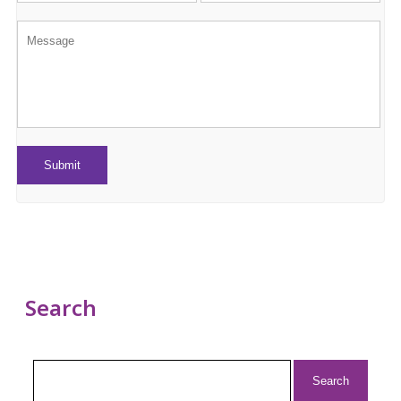
Search
Search
for: