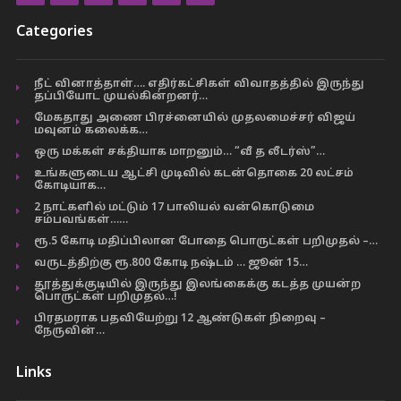
Categories
நீட் வினாத்தாள்…. எதிர்கட்சிகள் விவாதத்தில் இருந்து
தப்பியோட முயல்கின்றனர்…
மேகதாது அணை பிரச்னையில் முதலமைச்சர் விஜய்
மவுனம் கலைக்க…
ஒரு மக்கள் சக்தியாக மாறனும்… “வீ த லீடர்ஸ்”…
உங்களுடைய ஆட்சி முடிவில் கடன்தொகை 20 லட்சம்
கோடியாக…
2 நாட்களில் மட்டும் 17 பாலியல் வன்கொடுமை
சம்பவங்கள்……
ரூ.5 கோடி மதிப்பிலான போதை பொருட்கள் பறிமுதல் –…
வருடத்திற்கு ரூ.800 கோடி நஷ்டம் … ஜூன் 15…
தூத்துக்குடியில் இருந்து இலங்கைக்கு கடத்த முயன்ற
பொருட்கள் பறிமுதல்…!
பிரதமராக பதவியேற்று 12 ஆண்டுகள் நிறைவு –
நேருவின்…
Links