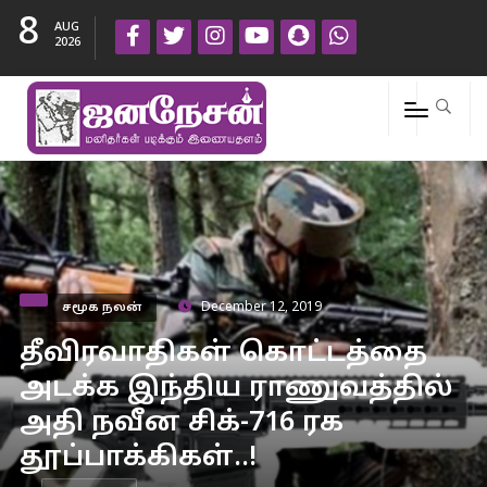
8
AUG
2026
சமூக நலன்
December 12, 2019
தீவிரவாதிகள் கொட்டத்தை
அடக்க இந்திய ராணுவத்தில்
அதி நவீன சிக்-716 ரக
தூப்பாக்கிகள்..!