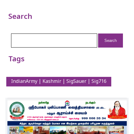
Search
Search
for:
Tags
IndianArmy | Kashmir | SigSauer | Sig716