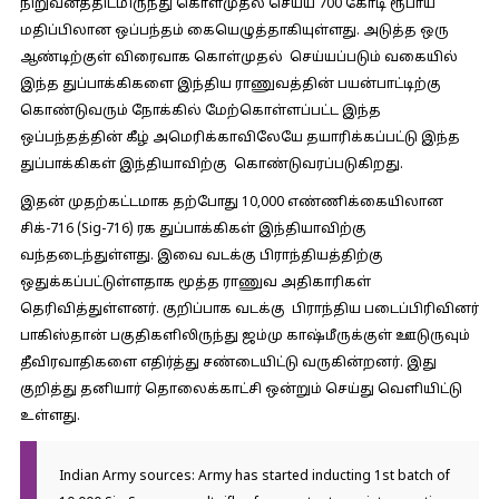
நிறுவனத்திடமிருந்து கொள்முதல் செய்ய 700 கோடி ரூபாய்
மதிப்பிலான ஒப்பந்தம் கையெழுத்தாகியுள்ளது. அடுத்த ஒரு
ஆண்டிற்குள் விரைவாக கொள்முதல் செய்யப்படும் வகையில்
இந்த துப்பாக்கிகளை இந்திய ராணுவத்தின் பயன்பாட்டிற்கு
கொண்டுவரும் நோக்கில் மேற்கொள்ளப்பட்ட இந்த
ஒப்பந்தத்தின் கீழ் அமெரிக்காவிலேயே தயாரிக்கப்பட்டு இந்த
துப்பாக்கிகள் இந்தியாவிற்கு கொண்டுவரப்படுகிறது.
இதன் முதற்கட்டமாக தற்போது 10,000 எண்ணிக்கையிலான
சிக்-716 (Sig-716) ரக துப்பாக்கிகள் இந்தியாவிற்கு
வந்தடைந்துள்ளது. இவை வடக்கு பிராந்தியத்திற்கு
ஒதுக்கப்பட்டுள்ளதாக மூத்த ராணுவ அதிகாரிகள்
தெரிவித்துள்ளனர். குறிப்பாக வடக்கு பிராந்திய படைப்பிரிவினர்
பாகிஸ்தான் பகுதிகளிலிருந்து ஜம்மு காஷ்மீருக்குள் ஊடுருவும்
தீவிரவாதிகளை எதிர்த்து சண்டையிட்டு வருகின்றனர். இது
குறித்து தனியார் தொலைக்காட்சி ஒன்றும் செய்து வெளியிட்டு
உள்ளது.
Indian Army sources: Army has started inducting 1st batch of