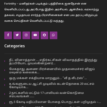
Fortnithy – மனிதர்கள் படிக்கும் பத்திரிகை ஐனநேசன் என
வெளியிடப்பட்டது.அப்போது இதில் அரசியல், ஆன்மீகம், வரலாற்று
தகவல், சமுதாயம் சார்ந்த பிரச்சினைகள் என பல தரப்பு விரும்பும்
வகை செய்திகள் வெளியிடப்பட்டு வந்தது.
Categories
நீட் வினாத்தாள்…. எதிர்கட்சிகள் விவாதத்தில் இருந்து
தப்பியோட முயல்கின்றனர்…
மேகதாது அணை பிரச்னையில் முதலமைச்சர் விஜய்
மவுனம் கலைக்க…
ஒரு மக்கள் சக்தியாக மாறனும்… “வீ த லீடர்ஸ்”…
உங்களுடைய ஆட்சி முடிவில் கடன்தொகை 20 லட்சம்
கோடியாக…
2 நாட்களில் மட்டும் 17 பாலியல் வன்கொடுமை
சம்பவங்கள்……
ரூ.5 கோடி மதிப்பிலான போதை பொருட்கள் பறிமுதல் –…