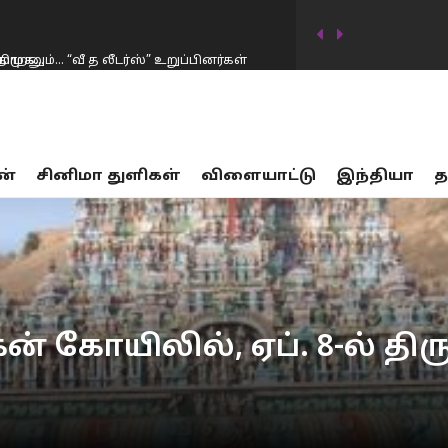
ாறனும்… “வீ த லீடர்ஸ்” உறுப்பினர்கள்
டிவில் கடன்தொகை 20 லட்சம் கோடியாக
ன்
சினிமா துளிகள்
விளையாட்டு
இந்தியா
த
…
17 பாலியல் வன்கொடுமை சம்பவங்கள்… சட்டம்
ர்கட்சிகள் விவாதத்தில் இருந்து தப்பியோட
ிய அமைச்சர் கிரண்…
னையில் முதலமைச்சர் விஜய் மவுனம்
கன் கோயிலில், ஏப். 8-ல் த
திமுக…