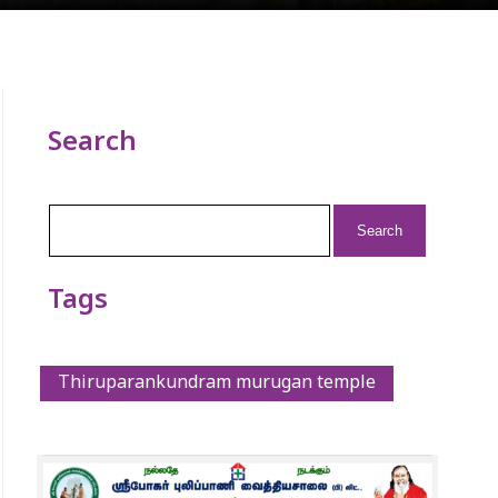
Search
Search
for:
Tags
Thiruparankundram murugan temple