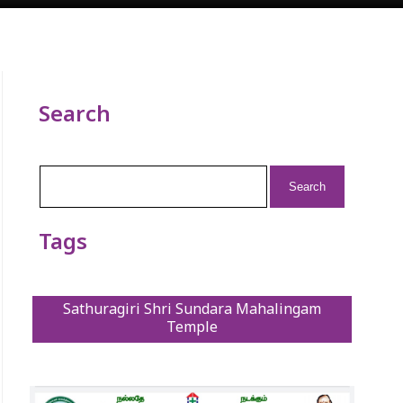
Search
Search
for:
Tags
Sathuragiri Shri Sundara Mahalingam
Temple