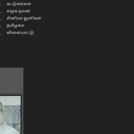
கட்டுரைகள்
சமூக நலன்
சினிமா துளிகள்
தமிழகம்
விளையாட்டு