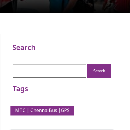
Search
Search
for:
Tags
MTC | ChennaiBus |GPS