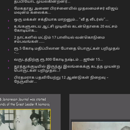
தப்பியோட முயல்கின்றனர்…
மேகதாது அணை பிரச்னையில் முதலமைச்சர் விஜய்
மவுனம் கலைக்க…
ஒரு மக்கள் சக்தியாக மாறனும்… “வீ த லீடர்ஸ்”…
உங்களுடைய ஆட்சி முடிவில் கடன்தொகை 20 லட்சம்
கோடியாக…
2 நாட்களில் மட்டும் 17 பாலியல் வன்கொடுமை
சம்பவங்கள்……
ரூ.5 கோடி மதிப்பிலான போதை பொருட்கள் பறிமுதல்
–…
வருடத்திற்கு ரூ.800 கோடி நஷ்டம் … ஜூன் 15…
தூத்துக்குடியில் இருந்து இலங்கைக்கு கடத்த முயன்ற
பொருட்கள் பறிமுதல்…!
பிரதமராக பதவியேற்று 12 ஆண்டுகள் நிறைவு –
நேருவின்…