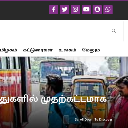
மிழகம்
கட்டுரைகள்
உலகம்
மேலும்
துகளில் முதற்கட்டமாக
Scroll Down To Discover