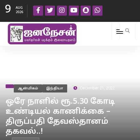
9
AUG
2026
ஆன்மிகம்
இந்தியா
December 21, 2022
ஒரே நாளில் ரூ.5.30 கோடி
உண்டியல் காணிக்கை –
திருப்பதி தேவஸ்தானம்
தகவல்..!