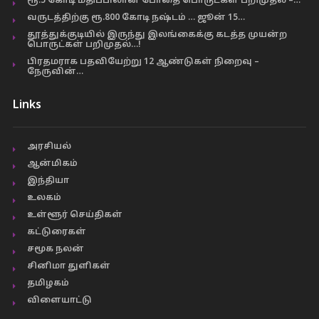
ரூ.5 கோடி மதிப்பிலான போதை பொருட்கள் பறிமுதல் –…
வருடத்திற்கு ரூ.800 கோடி நஷ்டம் … ஜூன் 15…
தூத்துக்குடியில் இருந்து இலங்கைக்கு கடத்த முயன்ற
பொருட்கள் பறிமுதல்…!
பிரதமராக பதவியேற்று 12 ஆண்டுகள் நிறைவு –
நேருவின்…
Links
அரசியல்
ஆன்மிகம்
இந்தியா
உலகம்
உள்ளூர் செய்திகள்
கட்டுரைகள்
சமூக நலன்
சினிமா துளிகள்
தமிழகம்
விளையாட்டு