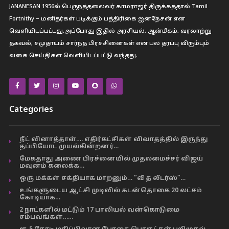
JANANESAN 1956ல் பெருந்த்தலைவர் காமராஜர் திருக்கத்தால் Tamil
Fortnithy – மனிதர்கள் படிக்கும் பத்திரிகை ஐனநேசன் என
வெளியிடப்பட்டது.அப்போது இதில் அரசியல், ஆன்மீகம், வரலாற்று
தகவல், சமுதாயம் சார்ந்த பிரச்சினைகள் என பல தரப்பு விரும்பும்
வகை செய்திகள் வெளியிடப்பட்டு வந்தது.
Categories
நீட் வினாத்தாள்…. எதிர்கட்சிகள் விவாதத்தில் இருந்து
தப்பியோட முயல்கின்றனர்…
மேகதாது அணை பிரச்னையில் முதலமைச்சர் விஜய்
மவுனம் கலைக்க…
ஒரு மக்கள் சக்தியாக மாறனும்… “வீ த லீடர்ஸ்”…
உங்களுடைய ஆட்சி முடிவில் கடன்தொகை 20 லட்சம்
கோடியாக…
2 நாட்களில் மட்டும் 17 பாலியல் வன்கொடுமை
சம்பவங்கள்……