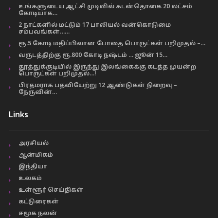
உங்களுடைய ஆட்சி முடிவில் கடன்தொகை 20 லட்சம்
கோடியாக…
2 நாட்களில் மட்டும் 17 பாலியல் வன்கொடுமை
சம்பவங்கள்……
ரூ.5 கோடி மதிப்பிலான போதை பொருட்கள் பறிமுதல் –…
வருடத்திற்கு ரூ.800 கோடி நஷ்டம் … ஜூன் 15…
தூத்துக்குடியில் இருந்து இலங்கைக்கு கடத்த முயன்ற
பொருட்கள் பறிமுதல்…!
பிரதமராக பதவியேற்று 12 ஆண்டுகள் நிறைவு –
நேருவின்…
Links
அரசியல்
ஆன்மிகம்
இந்தியா
உலகம்
உள்ளூர் செய்திகள்
கட்டுரைகள்
சமூக நலன்