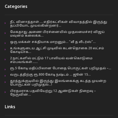
Categories
நீட் வினாத்தாள்…. எதிர்கட்சிகள் விவாதத்தில் இருந்து
தப்பியோட முயல்கின்றனர்…
மேகதாது அணை பிரச்னையில் முதலமைச்சர் விஜய்
மவுனம் கலைக்க…
ஒரு மக்கள் சக்தியாக மாறனும்… “வீ த லீடர்ஸ்”…
உங்களுடைய ஆட்சி முடிவில் கடன்தொகை 20 லட்சம்
கோடியாக…
2 நாட்களில் மட்டும் 17 பாலியல் வன்கொடுமை
சம்பவங்கள்……
ரூ.5 கோடி மதிப்பிலான போதை பொருட்கள் பறிமுதல் –…
வருடத்திற்கு ரூ.800 கோடி நஷ்டம் … ஜூன் 15…
தூத்துக்குடியில் இருந்து இலங்கைக்கு கடத்த முயன்ற
பொருட்கள் பறிமுதல்…!
பிரதமராக பதவியேற்று 12 ஆண்டுகள் நிறைவு –
நேருவின்…
Links