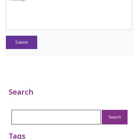
Search
Search
for:
Tags