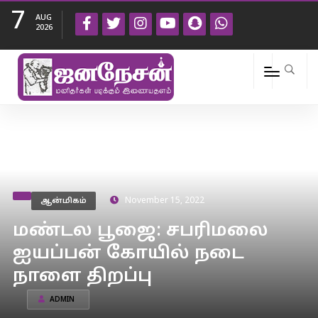
7
AUG
2026
ஆன்மிகம்
November 15, 2022
மண்டல பூஜை: சபரிமலை
ஐயப்பன் கோயில் நடை
நாளை திறப்பு
ADMIN