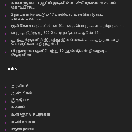
உங்களுடைய ஆட்சி முடிவில் கடன்தொகை 20 லட்சம்
கோடியாக…
2 நாட்களில் மட்டும் 17 பாலியல் வன்கொடுமை
சம்பவங்கள்……
ரூ.5 கோடி மதிப்பிலான போதை பொருட்கள் பறிமுதல் –…
வருடத்திற்கு ரூ.800 கோடி நஷ்டம் … ஜூன் 15…
தூத்துக்குடியில் இருந்து இலங்கைக்கு கடத்த முயன்ற
பொருட்கள் பறிமுதல்…!
பிரதமராக பதவியேற்று 12 ஆண்டுகள் நிறைவு –
நேருவின்…
Links
அரசியல்
ஆன்மிகம்
இந்தியா
உலகம்
உள்ளூர் செய்திகள்
கட்டுரைகள்
சமூக நலன்