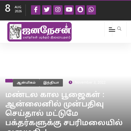
8
AUG
2026
ஆன்மிகம்
இந்தியா
November 3, 2022
மண்டல கால பூஜைகள் :
ஆன்லைனில் முன்பதிவு
செய்தால் மட்டுமே
பக்தர்களுக்கு சபரிமலையில்