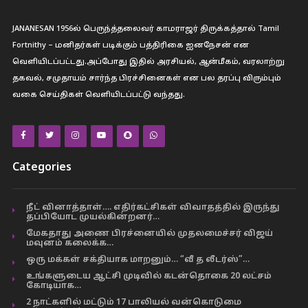
JANANESAN 1956ல் பெருந்த்தலைவர் காமராஜர் திருக்கத்தால் Tamil
Fortnithy – மனிதர்கள் படிக்கும் பத்திரிகை ஐனநேசன் என
வெளியிடப்பட்டது.அப்போது இதில் அரசியல், ஆன்மீகம், வரலாற்று
தகவல், சமுதாயம் சார்ந்த பிரச்சினைகள் என பல தரப்பு விரும்பும்
வகை செய்திகள் வெளியிடப்பட்டு வந்தது.
Categories
நீட் வினாத்தாள்…. எதிர்கட்சிகள் விவாதத்தில் இருந்து
தப்பியோட முயல்கின்றனர்…
மேகதாது அணை பிரச்னையில் முதலமைச்சர் விஜய்
மவுனம் கலைக்க…
ஒரு மக்கள் சக்தியாக மாறனும்… “வீ த லீடர்ஸ்”…
உங்களுடைய ஆட்சி முடிவில் கடன்தொகை 20 லட்சம்
கோடியாக…
2 நாட்களில் மட்டும் 17 பாலியல் வன்கொடுமை