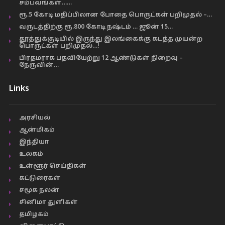
சம்பவங்கள்……
ரூ.5 கோடி மதிப்பிலான போதை பொருட்கள் பறிமுதல் –…
வருடத்திற்கு ரூ.800 கோடி நஷ்டம் … ஜூன் 15…
தூத்துக்குடியில் இருந்து இலங்கைக்கு கடத்த முயன்ற
பொருட்கள் பறிமுதல்…!
பிரதமராக பதவியேற்று 12 ஆண்டுகள் நிறைவு –
நேருவின்…
Links
அரசியல்
ஆன்மிகம்
இந்தியா
உலகம்
உள்ளூர் செய்திகள்
கட்டுரைகள்
சமூக நலன்
சினிமா துளிகள்
தமிழகம்