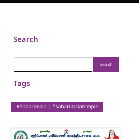
Search
Search
for:
Tags
#Sabarimala | #sabarimalatemple