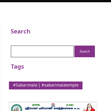
Search
Search
for:
Tags
#Sabarimala | #sabarimalatemple