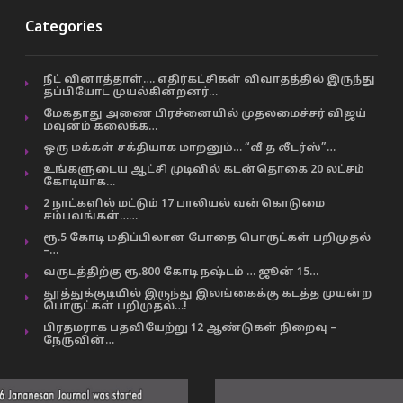
Categories
நீட் வினாத்தாள்…. எதிர்கட்சிகள் விவாதத்தில் இருந்து
தப்பியோட முயல்கின்றனர்…
மேகதாது அணை பிரச்னையில் முதலமைச்சர் விஜய்
மவுனம் கலைக்க…
ஒரு மக்கள் சக்தியாக மாறனும்… “வீ த லீடர்ஸ்”…
உங்களுடைய ஆட்சி முடிவில் கடன்தொகை 20 லட்சம்
கோடியாக…
2 நாட்களில் மட்டும் 17 பாலியல் வன்கொடுமை
சம்பவங்கள்……
ரூ.5 கோடி மதிப்பிலான போதை பொருட்கள் பறிமுதல்
–…
வருடத்திற்கு ரூ.800 கோடி நஷ்டம் … ஜூன் 15…
தூத்துக்குடியில் இருந்து இலங்கைக்கு கடத்த முயன்ற
பொருட்கள் பறிமுதல்…!
பிரதமராக பதவியேற்று 12 ஆண்டுகள் நிறைவு –
நேருவின்…