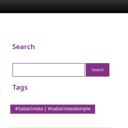
Search
Search
for:
Tags
#Sabarimala | #sabarimalatemple