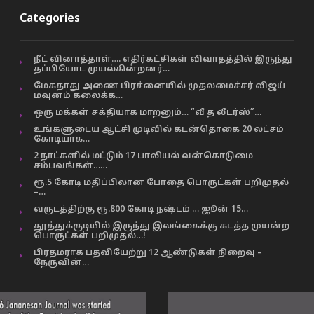
Categories
நீட் வினாத்தாள்…. எதிர்கட்சிகள் விவாதத்தில் இருந்து
தப்பியோட முயல்கின்றனர்…
மேகதாது அணை பிரச்னையில் முதலமைச்சர் விஜய்
மவுனம் கலைக்க…
ஒரு மக்கள் சக்தியாக மாறனும்… “வீ த லீடர்ஸ்”…
உங்களுடைய ஆட்சி முடிவில் கடன்தொகை 20 லட்சம்
கோடியாக…
2 நாட்களில் மட்டும் 17 பாலியல் வன்கொடுமை
சம்பவங்கள்……
ரூ.5 கோடி மதிப்பிலான போதை பொருட்கள் பறிமுதல்
–…
வருடத்திற்கு ரூ.800 கோடி நஷ்டம் … ஜூன் 15…
தூத்துக்குடியில் இருந்து இலங்கைக்கு கடத்த முயன்ற
பொருட்கள் பறிமுதல்…!
பிரதமராக பதவியேற்று 12 ஆண்டுகள் நிறைவு –
நேருவின்…