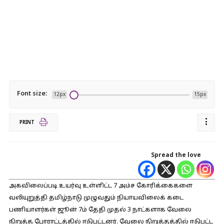
Font size:
12px
15px
PRINT
Spread the love
அகவிலைப்படி உயர்வு உள்ளிட்ட 7 அம்ச கோரிக்கைகளை
வலியுறுத்தி தமிழ்நாடு முழுவதும் நியாயவிலைக் கடை
பணியாளர்கள் ஜூன் 7ம் தேதி முதல் 3 நாட்களாக வேலை
நிறுத்த போராட்டத்தில் ஈடுபட்டனர். வேலை நிறுத்தத்தில் ஈடுபட்ட