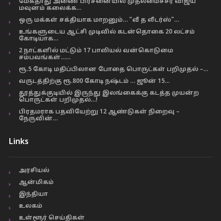
மேகதாது அணை பிரச்னையில் முதலமைச்சர் விஜய்
மவுனம் கலைக்க…
ஒரு மக்கள் சக்தியாக மாறனும்… “வீ த லீடர்ஸ்”…
உங்களுடைய ஆட்சி முடிவில் கடன்தொகை 20 லட்சம்
கோடியாக…
2 நாட்களில் மட்டும் 17 பாலியல் வன்கொடுமை
சம்பவங்கள்……
ரூ.5 கோடி மதிப்பிலான போதை பொருட்கள் பறிமுதல் –…
வருடத்திற்கு ரூ.800 கோடி நஷ்டம் … ஜூன் 15…
தூத்துக்குடியில் இருந்து இலங்கைக்கு கடத்த முயன்ற
பொருட்கள் பறிமுதல்…!
பிரதமராக பதவியேற்று 12 ஆண்டுகள் நிறைவு –
நேருவின்…
Links
அரசியல்
ஆன்மிகம்
இந்தியா
உலகம்
உள்ளூர் செய்திகள்