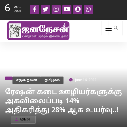
6
AUG
2026
சமூக நலன்
தமிழகம்
June 16, 2022
ரேஷன் கடை ஊழியர்களுக்கு
அகவிலைப்படி 14%
அதிகரித்து 28% ஆக உயர்வு..!
ADMIN