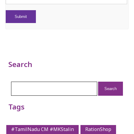
Search
Search
for:
Tags
#TamilNadu CM #MKStalin
RationShop