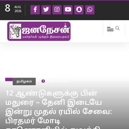
8
AUG
2026
தமிழகம்
May 26, 2022
12 ஆண்டுகளுக்கு பின்
மதுரை – தேனி இடையே
இன்று முதல் ரயில் சேவை:
பிரதமர் மோடி