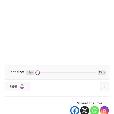
Font size:
12px
15px
PRINT
Spread the love