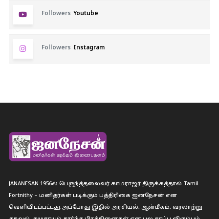
Followers
Youtube
Followers
Instagram
JANANESAN 1956ல் பெருந்த்தலைவர் காமராஜர் திருக்கத்தால் Tamil
Fortnithy – மனிதர்கள் படிக்கும் பத்திரிகை ஐனநேசன் என
வெளியிடப்பட்டது.அப்போது இதில் அரசியல், ஆன்மீகம், வரலாற்று