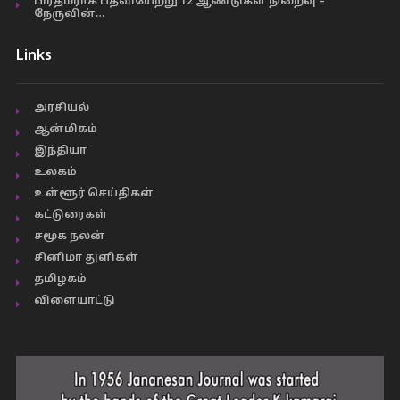
பிரதமராக பதவியேற்று 12 ஆண்டுகள் நிறைவு –
நேருவின்…
Links
அரசியல்
ஆன்மிகம்
இந்தியா
உலகம்
உள்ளூர் செய்திகள்
கட்டுரைகள்
சமூக நலன்
சினிமா துளிகள்
தமிழகம்
விளையாட்டு